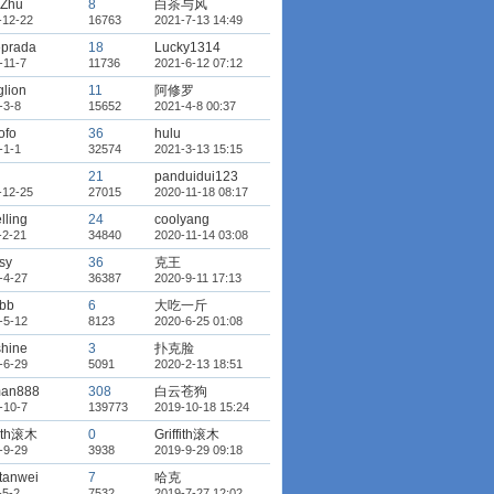
hZhu
8
白茶与风
-12-22
16763
2021-7-13 14:49
eprada
18
Lucky1314
-11-7
11736
2021-6-12 07:12
glion
11
阿修罗
-3-8
15652
2021-4-8 00:37
ofo
36
hulu
-1-1
32574
2021-3-13 15:15
21
panduidui123
-12-25
27015
2020-11-18 08:17
lling
24
coolyang
-2-21
34840
2020-11-14 03:08
sy
36
克王
-4-27
36387
2020-9-11 17:13
ubb
6
大吃一斤
-5-12
8123
2020-6-25 01:08
hine
3
扑克脸
-6-29
5091
2020-2-13 18:51
man888
308
白云苍狗
-10-7
139773
2019-10-18 15:24
fith滚木
0
Griffith滚木
-9-29
3938
2019-9-29 09:18
tanwei
7
哈克
-5-2
7532
2019-7-27 12:02