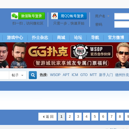
用户名
扫一扫，访问微社区
只需一步，快速开始
密码
游戏中心
扑士杂志
商城
论坛
导航
官方微博
热搜:
WSOP
APT
ICM
GTO
MTT
新手入门
德州扑克
帖子
搜
下风期
25
50
hm2
北京
局
25/50
威尼斯25/50
投票
大发取钱
短筹码优势
澳门
永利
索
返 回
1
2
3
4
5
6
7
8