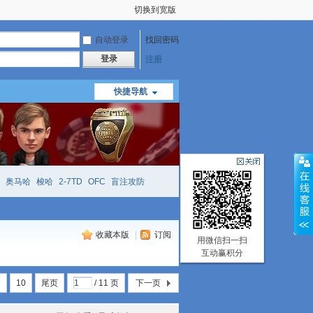
切换到宽版
自动登录
找回密码
登录
注册
快捷导航
奥马哈
梭哈
2-7TD
OFC
盲注攻防
mtt
richzhu
hellmuth
open
face
收藏本版
|
订阅
用微信扫一扫
互动赢积分
9
10
尾页
/ 11 页
下一页