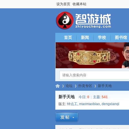
设为首页
收藏本站
首页
新闻
学校
图书馆
论坛
扑克专区
新手天地
新手天地
今日:
0
|
主题:
541
版主:
钟点工
,
maomaobiao
,
dengxianqi
智
»
›
›