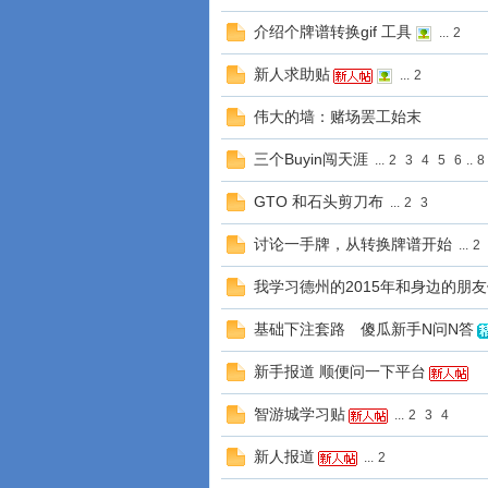
介绍个牌谱转换gif 工具
...
2
新人求助贴
...
2
伟大的墙：赌场罢工始末
三个Buyin闯天涯
...
2
3
4
5
6
..
8
GTO 和石头剪刀布
...
2
3
讨论一手牌，从转换牌谱开始
...
2
我学习德州的2015年和身边的朋
基础下注套路 傻瓜新手N问N答
新手报道 顺便问一下平台
智游城学习贴
...
2
3
4
新人报道
...
2