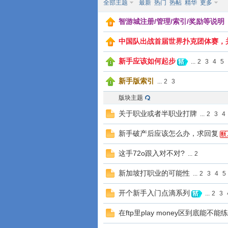
全部主题
最新
热门
热帖
精华
更多
智游城注册/管理/索引/奖励等说
中国队出战首届世界扑克团体赛，
新手应该如何起步
...
2
3
4
5
游
新手版索引
...
2
3
版块主题
关于职业或者半职业打牌
...
2
3
4
新手破产后应该怎么办，求回复
这手72o跟入对不对?
...
2
城
新加坡打职业的可能性
...
2
3
4
5
开个新手入门点滴系列
...
2
3
在ftp里play money区到底能不