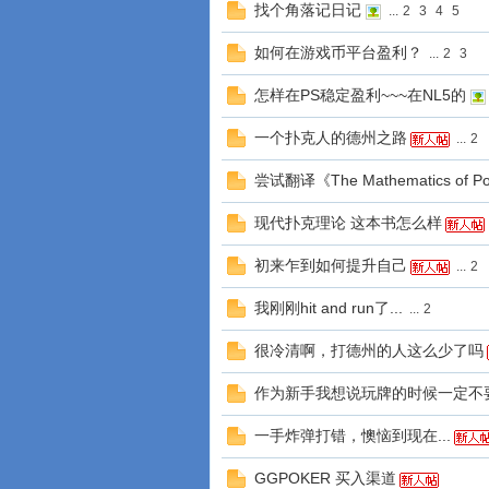
找个角落记日记
...
2
3
4
5
如何在游戏币平台盈利？
...
2
3
怎样在PS稳定盈利~~~在NL5的
一个扑克人的德州之路
...
2
尝试翻译《The Mathematics of P
现代扑克理论 这本书怎么样
初来乍到如何提升自己
...
2
我刚刚hit and run了...
...
2
很冷清啊，打德州的人这么少了吗
作为新手我想说玩牌的时候一定不
一手炸弹打错，懊恼到现在...
GGPOKER 买入渠道