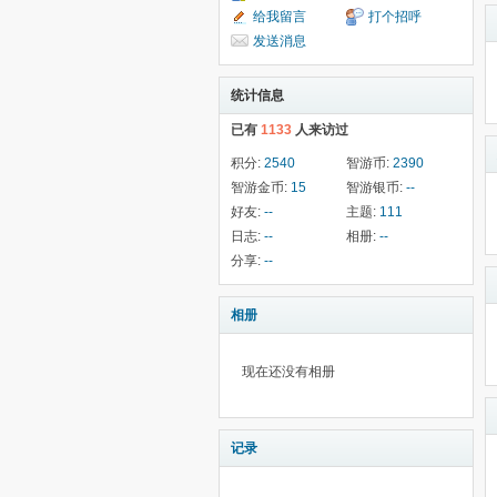
给我留言
打个招呼
发送消息
统计信息
已有
1133
人来访过
积分:
2540
智游币:
2390
智游金币:
15
智游银币:
--
好友:
--
主题:
111
日志:
--
相册:
--
分享:
--
相册
现在还没有相册
记录