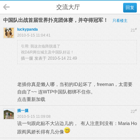
交流大厅
回复
中国队出战首届世界扑克团体赛，并夺得冠军！
只看楼主
luckypanda
#
21
2010-5-15 11:04:41
引用: 我这次临阵脱逃了
祝D&R两位城主及中国队好运！
插一腿 发表于 2010-5-14 21:49
老插你真是懒人哪，当初的ID起坏了，freeman，太需要
自由了~~ 连WTP中国队都绑不住你。
点击重新加载
插一腿
#
22
2010-5-15 11:09:08
说一句跟此贴不大沾边儿的， 有人注意到没有：Maria Ho
跟阎凤娇长得有几分像