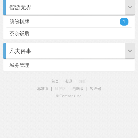
智游无界
缤纷棋牌
1
茶余饭后
凡夫俗事
城务管理
首页
|
登录
|
注册
标准版
|
触屏版
|
电脑版
|
客户端
© Comsenz Inc.