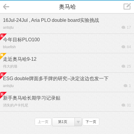
奥马哈
16Jul-24Jul , Aria PLO double board实验挑战
antsjtu
17
今年目标PLO100
bluefish
84
走近奥马哈9-12
伟大的墙
25
ESG double牌面多手牌的研究--决定这边也发一下
antsjtu
1
新手奥马哈长期学习记录贴
消失的卢卡托尼
31
上一页
第1页
下一页