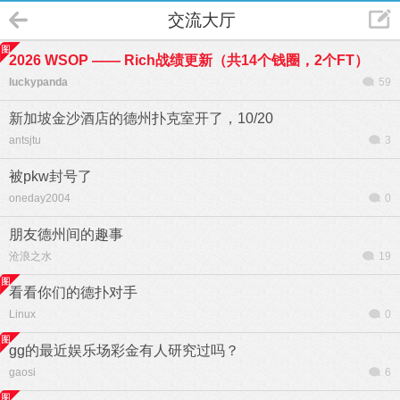
交流大厅
2026 WSOP —— Rich战绩更新（共14个钱圈，2个FT）
luckypanda
59
新加坡金沙酒店的德州扑克室开了，10/20
antsjtu
3
被pkw封号了
oneday2004
0
朋友德州间的趣事
沧浪之水
19
看看你们的德扑对手
Linux
0
gg的最近娱乐场彩金有人研究过吗？
gaosi
6