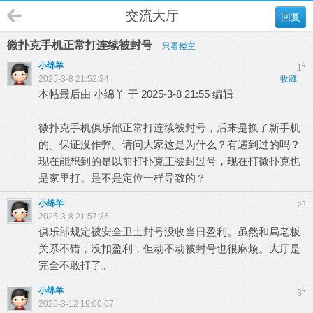
交流大厅
回复
微扑克手机正常打连续被封号
只看楼主
小绵羊
#
1
2025-3-8 21:52:34
收藏
本帖最后由 小绵羊 于 2025-3-8 21:55 编辑
微扑克手机俱乐部正常打连续被封号，后来是换了新手机
的。保证没作弊。请问大家这是为什么？有遇到过的吗？
现在能想到的是以前打扑克王被封过号，现在打微扑克也
是家里打。是不是定位一样导致的？
小绵羊
#
2
2025-3-8 21:57:36
俱乐部规定被安全卫士封号没收当日盈利。虽然和局老板
关系不错，没扣盈利，但动不动被封号也很麻烦。大厅是
完全不敢打了。
小绵羊
#
3
2025-3-12 19:00:07