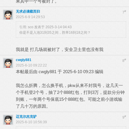
果其中一个号被封了。
无求必满载而归
#
7
2025-6-9 14:29:53
引用:
sco 发表于 2025-3-14 04:43
你是不是入池31到35之间，胜率16到18之间？
我就是 打几场就被封了，安全卫士里也没有我
cwgly881
#
8
2025-6-10 09:22:22
本帖最后由 cwgly881 于 2025-6-10 09:23 编辑
我怎么折腾，怎么换手机，pkw从来不封我号，这几天一
个手机登2个号，抽了2个888红包，打到3万，提款分分钟
到账，一年两个号保底15个888红包。可能之前小游戏输
了几十万的原因。
迈克尔杰克驴
#
9
2025-6-10 10:56:39