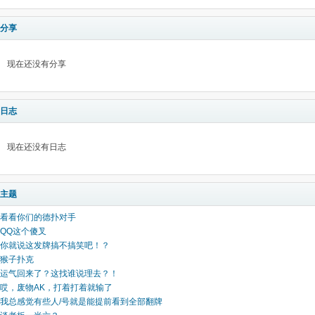
分享
现在还没有分享
日志
现在还没有日志
主题
看看你们的德扑对手
QQ这个傻叉
你就说这发牌搞不搞笑吧！？
猴子扑克
运气回来了？这找谁说理去？！
哎，废物AK，打着打着就输了
我总感觉有些人/号就是能提前看到全部翻牌