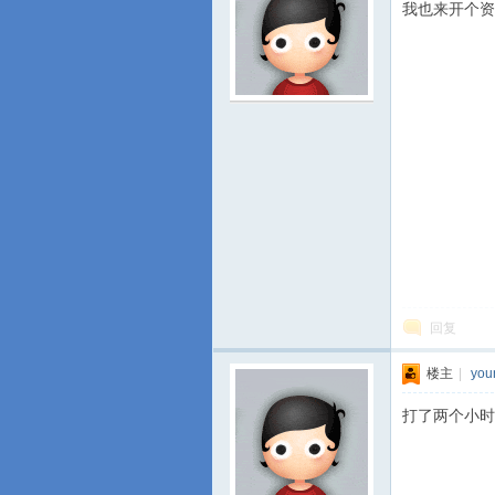
我也来开个资
游
回复
城
楼主
|
you
打了两个小时