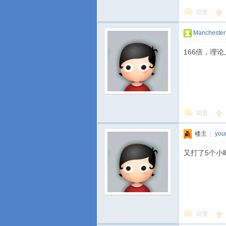
回复
Manchester
166倍，理
回复
楼主
|
you
又打了5个小
回复