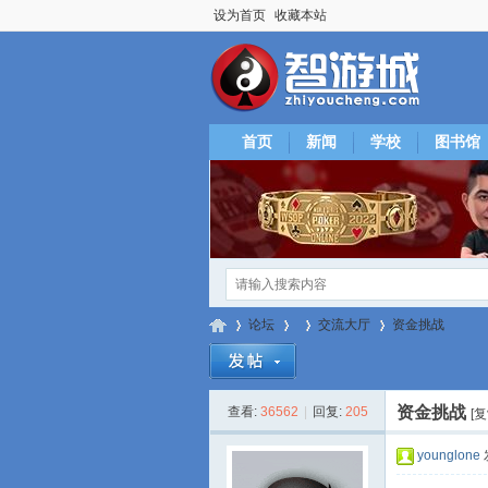
设为首页
收藏本站
首页
新闻
学校
图书馆
论坛
交流大厅
资金挑战
资金挑战
查看:
36562
|
回复:
205
[
智
»
›
›
›
younglone