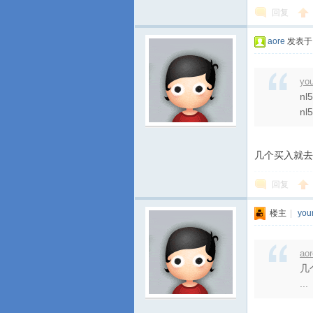
回复
aore
发表于 2
yo
n
nl
几个买入就去
回复
楼主
|
you
ao
几
...