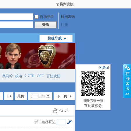
切换到宽版
自动登录
找回密码
登录
注册
快捷导航
奥马哈
梭哈
2-7TD
OFC
盲注攻防
mtt
richzhu
hellmuth
open
face
9
10
尾页
/ 22 页
下一页
用微信扫一扫
互动赢积分
#
电梯直达
1