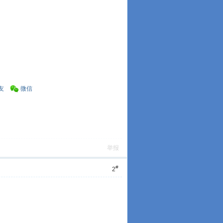
友
微信
举报
#
2