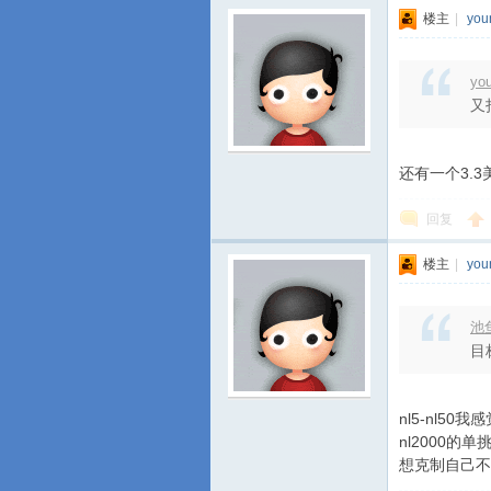
楼主
|
you
yo
又
还有一个3.
回复
楼主
|
you
池鱼
目
nl5-nl5
nl2000
想克制自己不