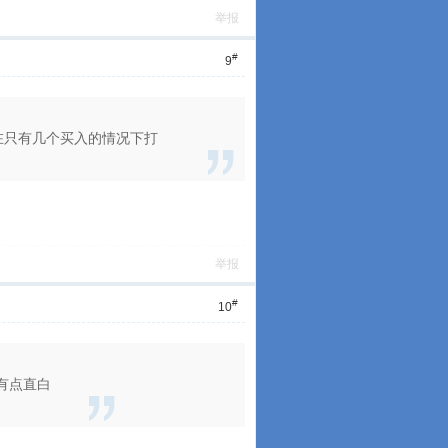
举报
#
9
就在只有几个买入的情况下打
举报
#
10
有点直白