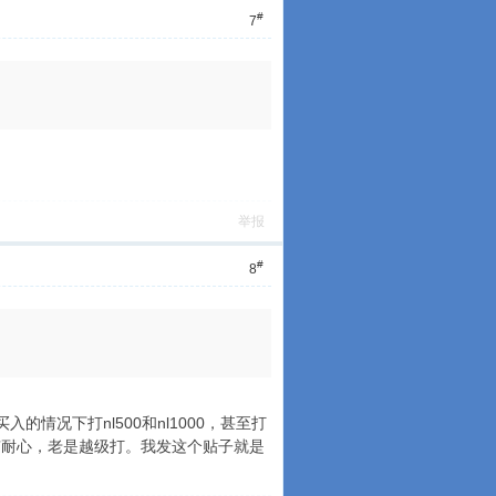
#
7
举报
#
8
的情况下打nl500和nl1000，甚至打
有耐心，老是越级打。我发这个贴子就是