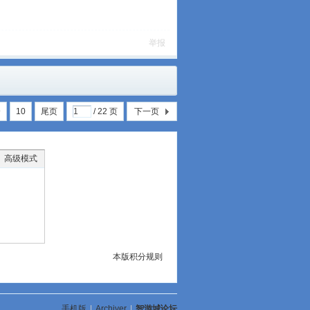
举报
9
10
尾页
/ 22 页
下一页
高级模式
本版积分规则
手机版
|
Archiver
|
智游城论坛