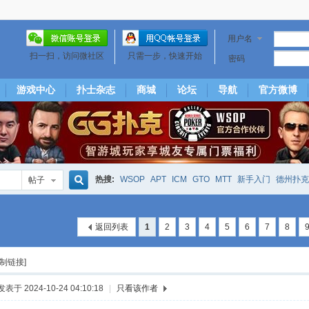
用户名
扫一扫，访问微社区
只需一步，快速开始
密码
游戏中心
扑士杂志
商城
论坛
导航
官方微博
热搜:
WSOP
APT
ICM
GTO
MTT
新手入门
德州扑克
帖子
搜
下风期
25
50
hm2
北京
局
25/50
威尼斯25/50
投票
返回列表
1
2
3
4
5
6
7
8
大发取钱
短筹码优势
澳门
永利
索
复制链接]
发表于 2024-10-24 04:10:18
|
只看该作者