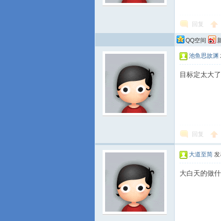
回复
QQ空间
池鱼思故渊
目标定太大了
回复
大道至简
发表
大白天的做什