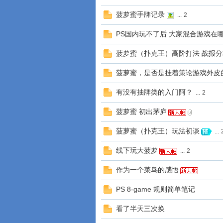
菠萝蜜手牌记录
...
2
PS国内玩不了后 大家混合游戏在
菠萝蜜（扑克王）高阶打法 战报
菠萝蜜，是否是挂着策论游戏外皮
有没有抽牌类的入门阿？
...
2
菠萝蜜 初出茅庐
菠萝蜜（扑克王）玩法初谈
...
线下玩大菠萝
...
2
作为一个菜鸟的感悟
PS 8-game 规则简单笔记
看了半天三次换