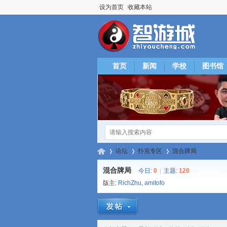
设为首页
收藏本站
首页
新闻
学校
图书馆
论坛
扑克专区
混合牌局
混合牌局
今日:
0
|
主题:
120
版主:
RichZhu
,
amitofo
智
»
›
›