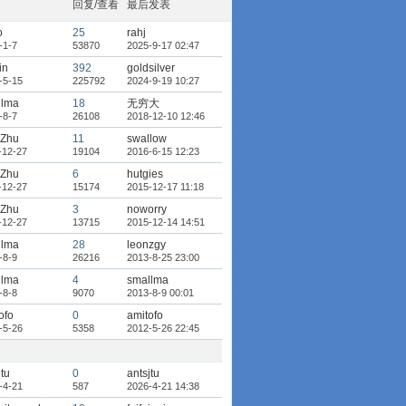
回复/查看
最后发表
o
25
rahj
-1-7
53870
2025-9-17 02:47
in
392
goldsilver
-5-15
225792
2024-9-19 10:27
llma
18
无穷大
-8-7
26108
2018-12-10 12:46
hZhu
11
swallow
-12-27
19104
2016-6-15 12:23
hZhu
6
hutgies
-12-27
15174
2015-12-17 11:18
hZhu
3
noworry
-12-27
13715
2015-12-14 14:51
llma
28
leonzgy
-8-9
26216
2013-8-25 23:00
llma
4
smallma
-8-8
9070
2013-8-9 00:01
ofo
0
amitofo
-5-26
5358
2012-5-26 22:45
jtu
0
antsjtu
-4-21
587
2026-4-21 14:38