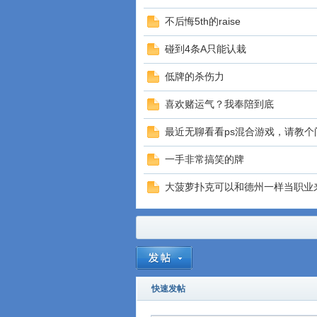
不后悔5th的raise
碰到4条A只能认栽
低牌的杀伤力
喜欢赌运气？我奉陪到底
最近无聊看看ps混合游戏，请教个
一手非常搞笑的牌
大菠萝扑克可以和德州一样当职业
快速发帖