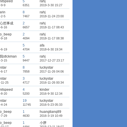
mitspeed
5
rahj
-9-9
6351
2019-3-30 15:27
arin
8
rahj
-2-5
7467
2018-11-24 23:00
心想事成
2
rahj
-6-16
6657
2018-11-17 08:43
bo_beep
2
rahj
-9-18
4094
2018-11-17 08:38
5
afa
-6-19
4704
2018-6-30 19:34
stlckman
5
rahj
-3-15
9447
2017-12-27 23:17
ystar
8
luckystar
-6-17
7858
2017-11-26 04:06
ystar
3
luckystar
-11-25
4717
2016-11-26 00:34
mitspeed
4
kinder
-8-20
5200
2016-9-30 12:34
ystar
19
luckystar
-4-24
11745
2016-5-23 05:33
bo_beep
1
huangtianq89
-7-29
4630
2016-3-19 10:49
bo_beep
1
小胖
-11-17
4494
2015-12-11 18:07