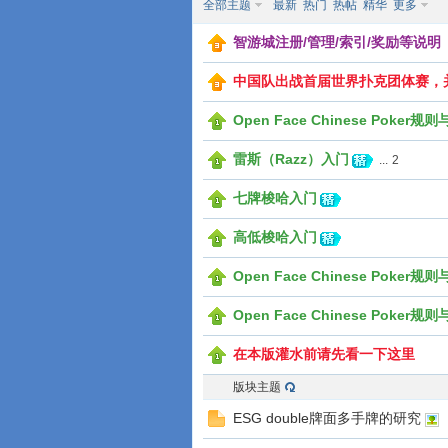
全部主题
最新
热门
热帖
精华
更多
智游城注册/管理/索引/奖励等说
中国队出战首届世界扑克团体赛，
Open Face Chinese Poker
游
雷斯（Razz）入门
...
2
七牌梭哈入门
高低梭哈入门
Open Face Chinese Poker
Open Face Chinese Poker
城
在本版灌水前请先看一下这里
版块主题
ESG double牌面多手牌的研究