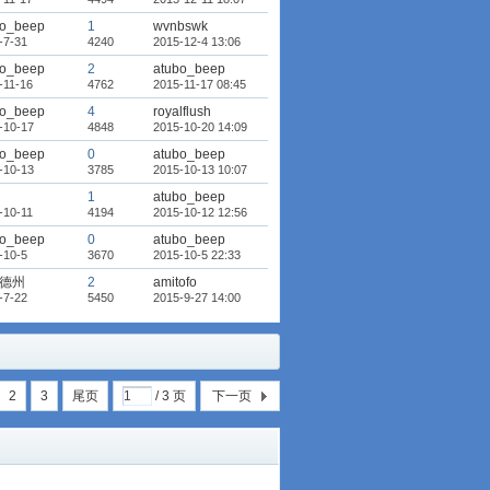
bo_beep
1
wvnbswk
-7-31
4240
2015-12-4 13:06
bo_beep
2
atubo_beep
-11-16
4762
2015-11-17 08:45
bo_beep
4
royalflush
-10-17
4848
2015-10-20 14:09
bo_beep
0
atubo_beep
-10-13
3785
2015-10-13 10:07
1
atubo_beep
-10-11
4194
2015-10-12 12:56
bo_beep
0
atubo_beep
-10-5
3670
2015-10-5 22:33
德州
2
amitofo
-7-22
5450
2015-9-27 14:00
2
3
尾页
/ 3 页
下一页