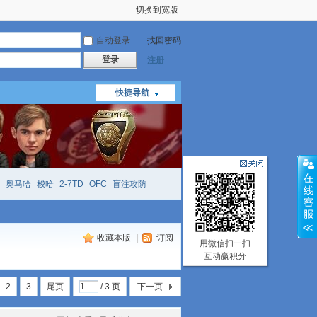
切换到宽版
自动登录
找回密码
登录
注册
快捷导航
奥马哈
梭哈
2-7TD
OFC
盲注攻防
mtt
richzhu
hellmuth
open
face
收藏本版
|
订阅
用微信扫一扫
互动赢积分
2
3
尾页
/ 3 页
下一页