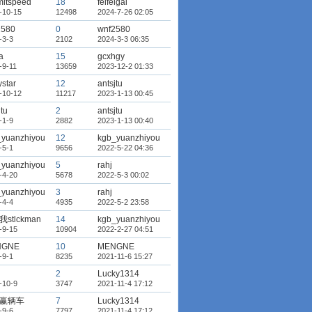
mitspeed
18
feifeigai
-10-15
12498
2024-7-26 02:05
2580
0
wnf2580
-3-3
2102
2024-3-3 06:35
a
15
gcxhgy
-9-11
13659
2023-12-2 01:33
ystar
12
antsjtu
-10-12
11217
2023-1-13 00:45
jtu
2
antsjtu
-1-9
2882
2023-1-13 00:40
_yuanzhiyou
12
kgb_yuanzhiyou
-5-1
9656
2022-5-22 04:36
_yuanzhiyou
5
rahj
-4-20
5678
2022-5-3 00:02
_yuanzhiyou
3
rahj
-4-4
4935
2022-5-2 23:58
stlckman
14
kgb_yuanzhiyou
-9-15
10904
2022-2-27 04:51
NGNE
10
MENGNE
-9-1
8235
2021-11-6 15:27
2
Lucky1314
-10-9
3747
2021-11-4 17:12
赢辆车
7
Lucky1314
-9-6
7797
2021-11-4 17:12