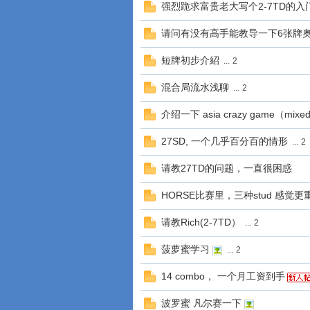
强烈跪求富贵老大写个2-7TD的入
请问有没有高手能教导一下6张牌
短牌初步介紹
...
2
混合局流水浅聊
...
2
介绍一下 asia crazy game（mixe
27SD, 一个几乎百分百的情形
...
2
请教27TD的问题，一直很困惑
HORSE比赛里，三种stud 感觉更
请教Rich(2-7TD）
...
2
菠萝蜜学习
...
2
14 combo， 一个月工资到手
波罗蜜 凡尔赛一下