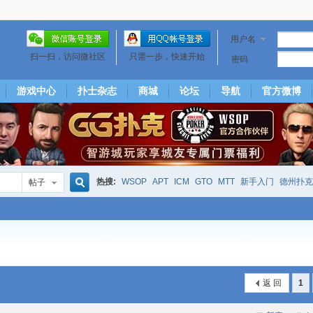
用户名
扫一扫，访问微社区
只需一步，快速开始
密码
游戏中心
扑士杂志
商城
论坛
导航
官方微博
热搜:
WSOP
APT
ICM
GTO
MTT
新手入门
德州扑克
帖子
搜
下风期
25
50
hm2
北京
局
25/50
威尼斯25/50
投票
大发取钱
短筹码优势
澳门
永利
索
返 回
1