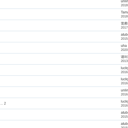
unli
2018
Tam
2018
觉察
2017
atu
2015
uha
2020
请叫我
2013
luck
2016
luck
2016
unli
2016
luck
...
2
2016
atu
2015
atu
2015