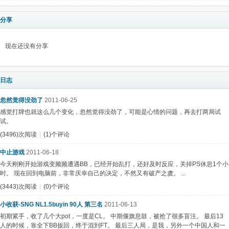
分享
现在还没有分享
日志
忽然觉得没劲了
2011-06-25
感觉打牌也就这么几个变化，忽然觉得没劲了，可能是心情的问题，再去打两局试
试。
(3496)次阅读
|
(1)个评论
中止游戏
2011-06-18
今天刚刚开始游戏变频频遭遇BB，已经开始乱打，还好及时反应，关掉PS休息1个小
时。 现在回到电脑前，非常庆幸自己的决定，不然又有破产之虞。 ...
(3443)次阅读
|
(0)个评论
小收获-SNG NL1.5buyin 90人 第三名
2011-06-13
初期紧手，收了几个大pot，一度是CL。 中期偃旗息鼓，被抢了很多盲注。 最后13
人的时候，靠全下BB扳回，终于混到FT。 最后三人局，是我，另外一个中国人和一