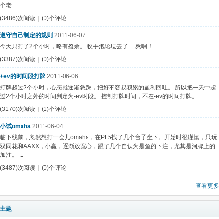
个老 ...
(3486)次阅读
|
(0)个评论
遵守自己制定的规则
2011-06-07
今天只打了2个小时，略有盈余。 收手泡论坛去了！ 爽啊！
(3387)次阅读
|
(0)个评论
+ev的时间段打牌
2011-06-06
打牌超过2个小时，心态就逐渐急躁，把好不容易积累的盈利回吐。 所以把一天中超
过2个小时之外的时间判定为-ev时段。 控制打牌时间，不在-ev的时间打牌。 ...
(3170)次阅读
|
(1)个评论
小试omaha
2011-06-04
临下线前，忽然想打一会儿omaha，在PL5找了几个台子坐下。开始时很谨慎，只玩
双同花和AAXX，小赢，逐渐放宽心，跟了几个自认为是鱼的下注，尤其是河牌上的
加注。 ...
(3487)次阅读
|
(0)个评论
查看更多
主题