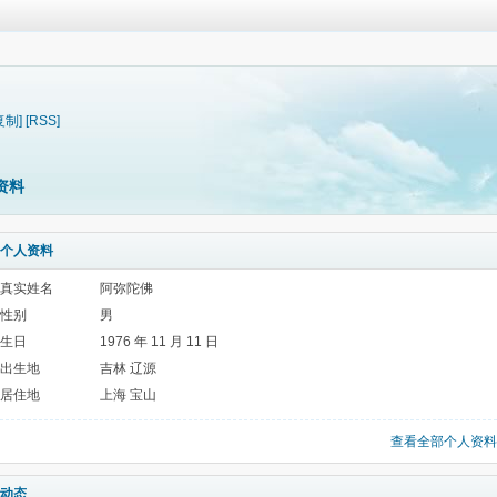
复制]
[RSS]
资料
个人资料
真实姓名
阿弥陀佛
性别
男
生日
1976 年 11 月 11 日
出生地
吉林 辽源
居住地
上海 宝山
查看全部个人资料
动态