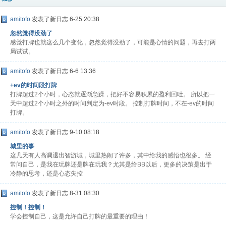
amitofo
发表了新日志
6-25 20:38
忽然觉得没劲了
感觉打牌也就这么几个变化，忽然觉得没劲了，可能是心情的问题，再去打两
局试试。
amitofo
发表了新日志
6-6 13:36
+ev的时间段打牌
打牌超过2个小时，心态就逐渐急躁，把好不容易积累的盈利回吐。 所以把一
天中超过2个小时之外的时间判定为-ev时段。 控制打牌时间，不在-ev的时间
打牌。
amitofo
发表了新日志
9-10 08:18
城里的事
这几天有人高调退出智游城，城里热闹了许多，其中给我的感悟也很多。 经
常问自己，是我在玩牌还是牌在玩我？尤其是给BB以后，更多的决策是出于
冷静的思考，还是心态失控
amitofo
发表了新日志
8-31 08:30
控制！控制！
学会控制自己，这是允许自己打牌的最重要的理由！