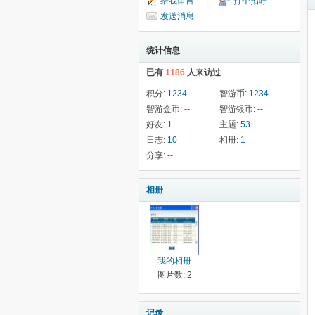
给我留言
打个招呼
发送消息
统计信息
已有
1186
人来访过
积分:
1234
智游币:
1234
智游金币:
--
智游银币:
--
好友:
1
主题:
53
日志:
10
相册:
1
分享:
--
相册
我的相册
图片数: 2
记录