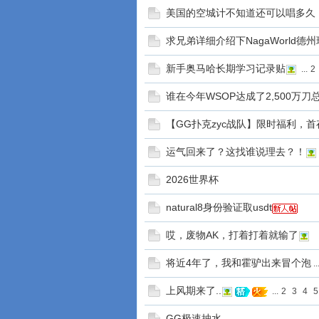
美国的空城计不知道还可以唱多久
求兄弟详细介绍下NagaWorld德
新手奥马哈长期学习记录贴
...
2
谁在今年WSOP达成了2,500万
【GG扑克zyc战队】限时福利，首
运气回来了？这找谁说理去？！
2026世界杯
natural8身份验证取usdt
哎，废物AK，打着打着就输了
将近4年了，我和霍驴出来冒个泡
..
上风期来了..
...
2
3
4
5
GG极速抽水