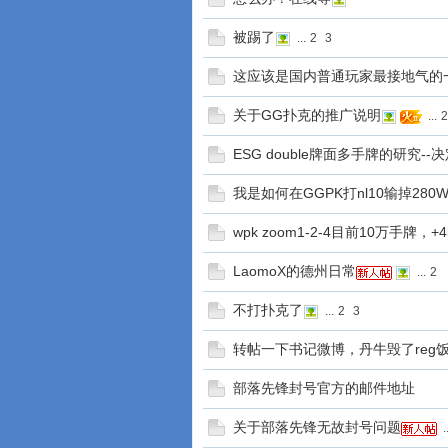
被踢了
...
2
3
这应该是国内普通玩家最接地气的一
关于GG扑克的推广说明
...
2
ESG double牌面多手牌的研究-
我是如何在GGPK打nl10输掉280
wpk zoom1-2-4目前10万手牌，+4b
LaomoX的德州日常
...
2
不打扑克了
...
2
3
转帖一下书记微博，丹牛毁了reg饭
部落先锋封号官方的邮件地址
关于部落先锋无故封号问题
..