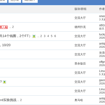
版块/群组
作者
one
交流大厅
3 天
st91
...
2
德州扑克
前天 
luc
新（共14个钱圈，2个FT）
...
2
3
4
5
6
交流大厅
2026
ants
0/20
交流大厅
2026
沧浪
交流大厅
2026
offgr
茶余饭后
2026
Linu
交流大厅
5 天
gaos
？
交流大厅
2026
Linu
交流大厅
2026
ants
 board实验挑战
...
2
奥马哈
2026