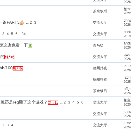
2026
柏木
茶余饭后
2022
chiv
篇PART3
...
2
3
交流大厅
2026
nan
3
4
5
6
..
34
交流大厅
2019
ants
-决定这边也发一下
奥马哈
2026
qwe
W的
交流大厅
2026
loui
b/100
德州扑克
2026
lao
德州扑克
2025
offgr
茶余饭后
2026
施主
碗还是reg毁了这个游戏？
...
2
3
4
5
6
交流大厅
2020
justc
交流大厅
2026
justc
.
2
3
4
交流大厅
2024