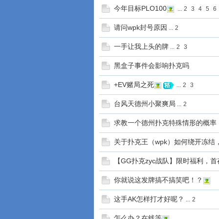
今年目标PLO100
...
2
3
4
5
6
请问wpk封号原因
...
2
一手让我上头的牌
...
2
3
黑盒子事件会影响扑克吗
+EV赌局之死
...
2
3
台风天德州小聚爽局
...
2
求教一个德州扑克特殊情形的概率
关于扑克王（wpk）如何绕开冻结
【GG扑克zyc战队】限时福利，首
你就说这发牌搞不搞笑吧！？
这手AK怎样打才好呢？
...
2
怎么办？在线等