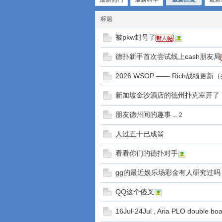
标题
被pkw封号了
德扑新手首次尝试线上cash朋友局
游
2026 WSOP —— Rich战绩更
新加坡金沙酒店的德州扑克室开了，1
朋友德州间的趣事
...
2
人过五十已成翁
看看你们的德扑对手
城
gg的最近娱乐场彩金有人研究过吗
QQ这个傻叉
16Jul-24Jul , Aria PLO double