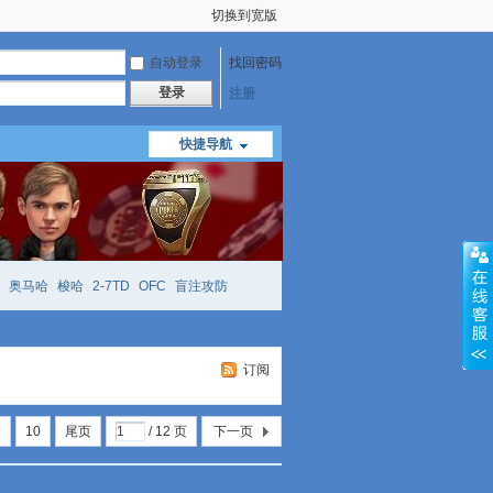
切换到宽版
自动登录
找回密码
登录
注册
快捷导航
奥马哈
梭哈
2-7TD
OFC
盲注攻防
mtt
richzhu
hellmuth
open
face
订阅
9
10
尾页
/ 12 页
下一页