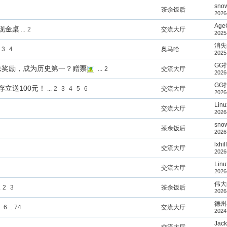
snow
茶余饭后
2026
Age
州现金桌
...
2
交流大厅
2025
消失
3
4
奥马哈
2025
GG
刀总奖励，成为历史第一？赠票
...
2
交流大厅
2026
GG
存立送100元！
...
2
3
4
5
6
交流大厅
2026
Linu
交流大厅
2026
snow
茶余饭后
2026
lxhill
交流大厅
2026
Linu
交流大厅
2026
伟大
.
2
3
茶余饭后
2026
德州
6
..
74
交流大厅
2024
Jac