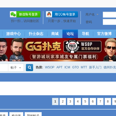
用户名
扫一扫，访问微社区
只需一步，快速开始
密码
游戏中心
扑士杂志
商城
论坛
导航
官方微博
热搜:
WSOP
APT
ICM
GTO
MTT
新手入门
德州扑克
帖子
搜
下风期
25
50
hm2
北京
局
25/50
威尼斯25/50
投票
大发取钱
短筹码优势
澳门
永利
索
1
2
3
4
5
6
7
8
发表
抢沙发
我的帖子