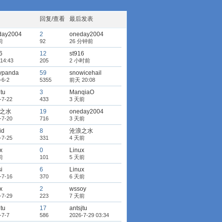
回复/查看
最后发表
day2004
2
oneday2004
前
92
26 分钟前
6
12
st916
14:43
205
2 小时前
kypanda
59
snowicehail
-6-2
5355
前天 20:08
jtu
3
ManqiaO
-7-22
433
3 天前
之水
19
oneday2004
-7-20
716
3 天前
id
8
沧浪之水
-7-25
331
4 天前
x
0
Linux
前
101
5 天前
i
6
Linux
-7-16
370
6 天前
x
2
wssoy
-7-29
223
7 天前
jtu
17
antsjtu
-7-7
586
2026-7-29 03:34