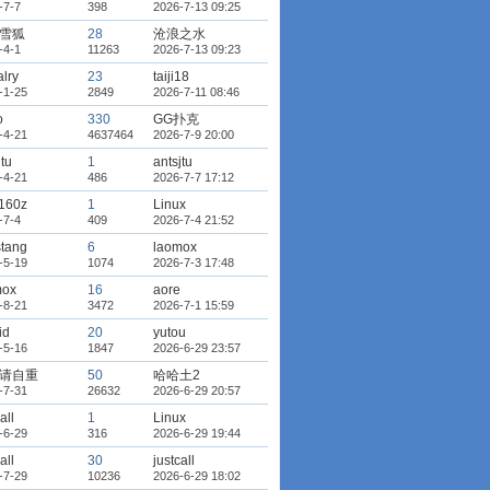
-7-7
398
2026-7-13 09:25
雪狐
28
沧浪之水
-4-1
11263
2026-7-13 09:23
alry
23
taiji18
-1-25
2849
2026-7-11 08:46
o
330
GG扑克
-4-21
4637464
2026-7-9 20:00
jtu
1
antsjtu
-4-21
486
2026-7-7 17:12
160z
1
Linux
-7-4
409
2026-7-4 21:52
stang
6
laomox
-5-19
1074
2026-7-3 17:48
mox
16
aore
-8-21
3472
2026-7-1 15:59
id
20
yutou
-5-16
1847
2026-6-29 23:57
请自重
50
哈哈土2
-7-31
26632
2026-6-29 20:57
all
1
Linux
-6-29
316
2026-6-29 19:44
all
30
justcall
-7-29
10236
2026-6-29 18:02