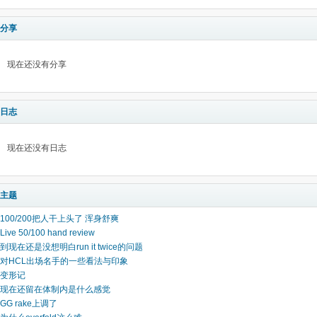
分享
现在还没有分享
日志
现在还没有日志
主题
100/200把人干上头了 浑身舒爽
Live 50/100 hand review
到现在还是没想明白run it twice的问题
对HCL出场名手的一些看法与印象
变形记
现在还留在体制内是什么感觉
GG rake上调了