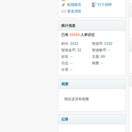
给我留言
打个招呼
发送消息
统计信息
已有
10334
人来访过
积分:
2422
智游币:
2102
智游金币:
32
智游银币:
--
好友:
--
主题:
69
日志:
--
相册:
--
分享:
--
相册
现在还没有相册
记录