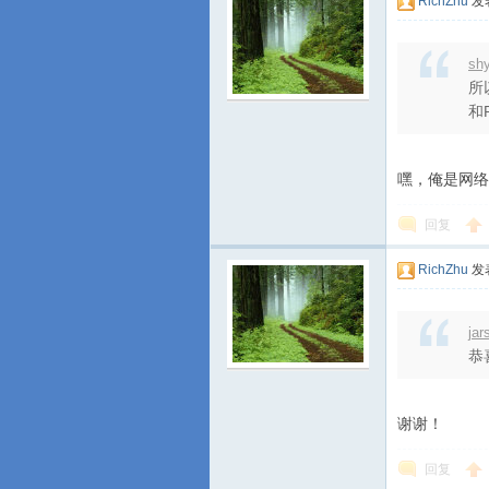
RichZhu
发表
sh
所
和P
嘿，俺是网络
回复
RichZhu
发表
ja
恭
谢谢！
回复