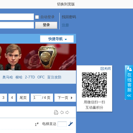
切换到宽版
自动登录
找回密码
登录
注册
快捷导航
奥马哈
梭哈
2-7TD
OFC
盲注攻防
mtt
richzhu
hellmuth
open
face
3
4
尾页
/ 4 页
下一页
用微信扫一扫
互动赢积分
#
电梯直达
1