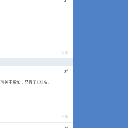
2
举报
#
3
面牌神不帮忙，只得了132名。
举报
#