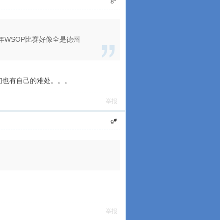
8
WSOP比赛好像全是德州
们也有自己的难处。。。
举报
#
9
举报