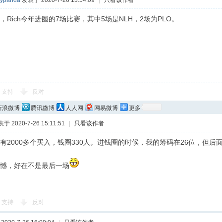
kypanda
发表于 2020-7-26 13:54:09
|
只看该作者
Rich今年进圈的7场比赛，其中5场是NLH，2场为PLO。
支持
反对
新浪微博
腾讯微博
人人网
网易微博
更多
于 2020-7-26 15:11:51
|
只看该作者
有2000多个买入，钱圈330人。进钱圈的时候，我的筹码在26位，但后
憾，好在不是最后一场
支持
反对