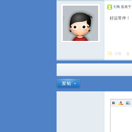
大陶
发表于 2
好运常伴！
回复