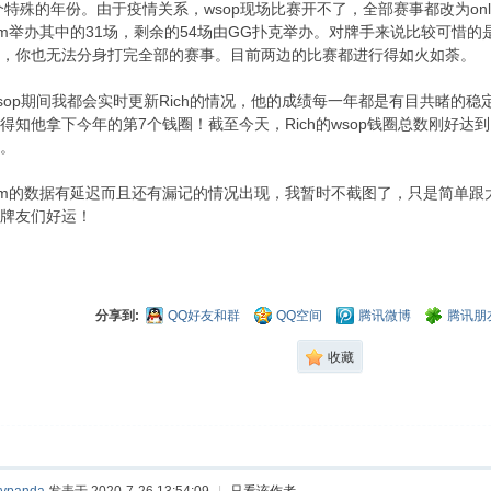
个特殊的年份。由于疫情关系，wsop现场比赛开不了，全部赛事都改为onli
.com举办其中的31场，剩余的54场由GG扑克举办。对牌手来说比较可惜
，你也无法分身打完全部的赛事。目前两边的比赛都进行得如火如荼。
sop期间我都会实时更新Rich的情况，他的成绩每一年都是有目共睹的
得知他拿下今年的第7个钱圈！截至今天，Rich的wsop钱圈总数刚好达
。
.com的数据有延迟而且还有漏记的情况出现，我暂时不截图了，只是简单跟
牌友们好运！
分享到:
QQ好友和群
QQ空间
腾讯微博
腾讯朋
收藏