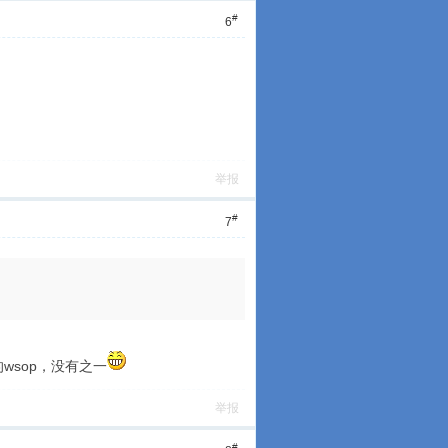
#
6
举报
#
7
wsop，没有之一
举报
#