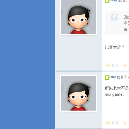
wow
发表于 2
Ri
今
得了
比赛太难了，
回复
shy
发表于 20
所以老大不是
mix game.
回复