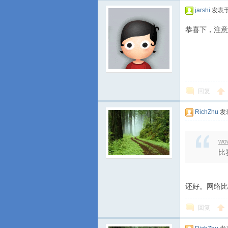
jarshi
发表于 
恭喜下，注意
回复
RichZhu
发表
wo
比
还好。网络比
回复