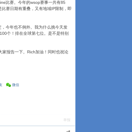
ne比赛。今年的wsop赛事一共有85
的是比赛日期有重叠，又有地域IP限制，即
稳定，今年也不例外。我为什么挑今天发
到100个！排在全球第七位。是不是特别
大家报告一下。Rich加油！同时也祝论
友
微信
举报
#