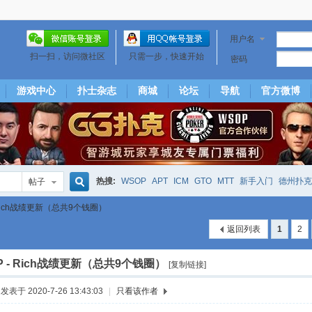
用户名
扫一扫，访问微社区
只需一步，快速开始
密码
游戏中心
扑士杂志
商城
论坛
导航
官方微博
热搜:
WSOP
APT
ICM
GTO
MTT
新手入门
德州扑克
帖子
搜
- Rich战绩更新（总共9个钱圈）
下风期
25
50
hm2
北京
局
25/50
威尼斯25/50
投票
返回列表
1
2
大发取钱
短筹码优势
澳门
永利
索
OP - Rich战绩更新（总共9个钱圈）
[复制链接]
发表于 2020-7-26 13:43:03
|
只看该作者