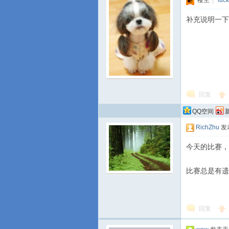
楼主
|
luc
补充说明一下，
回复
QQ空间
RichZhu
发表
今天的比赛，
比赛总是有遗
回复