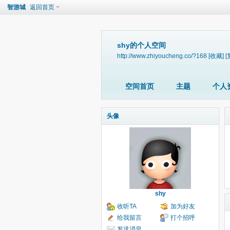
智游城
返回首页
shy的个人空间
http://www.zhiyoucheng.co/?168
[收藏]
[
空间首页
主题
个人
头像
shy
收听TA
加为好友
给我留言
打个招呼
发送消息