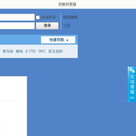
切换到宽版
自动登录
找回密码
登录
注册
快捷导航
奥马哈
梭哈
2-7TD
OFC
盲注攻防
mtt
richzhu
hellmuth
open
face