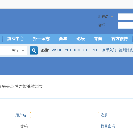
用户名
密码
游戏中心
扑士杂志
商城
论坛
导航
官方微博
热搜:
WSOP
APT
ICM
GTO
MTT
新手入门
德州扑克
帖子
搜
下风期
25
50
hm2
北京
局
25/50
威尼斯25/50
投票
大发取钱
短筹码优势
澳门
永利
索
请先登录后才能继续浏览
用户名
注册
密码:
找回密码