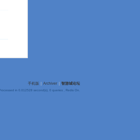
手机版
|
Archiver
|
智游城论坛
Processed in 0.012528 second(s), 0 queries , Redis On.