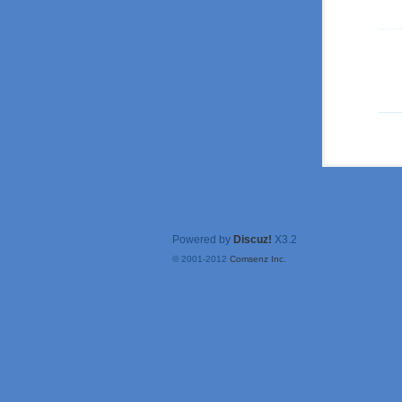
Powered by
Discuz!
X3.2
© 2001-2012
Comsenz Inc.