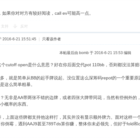
行，如果你对对方有较好阅读，call ev可能高一点。
支持
反对
2016-6-21 15:51:45
|
只看该作者
本帖最后由 bomb 于 2016-6-21 15:53 编辑
个cutoff open是什么意思？好在你后面交代pot 110bb，否则都没法算
多，就是简单从BB的起手牌说起。没位置这么深筹码repot的一个重要
是这么简单粗暴。
？无非是AA带两张不错的边牌，或者四张大牌带同花，当然有些例外的
小概率的东西。
讲，上面这些牌都支持他这样打，其实并没有显示额外牌力。面对这样一个范
算你倒霉，遇到AAJ9甚至789Tds算你赚，整体你未必领先，但好于fold