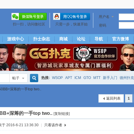
用户名
扫一扫，访问微社区
只需一步，快速开始
密码
游戏中心
扑士杂志
商城
论坛
导航
官方微博
热搜:
WSOP
APT
ICM
GTO
MTT
新手入门
德州扑克
帖子
搜
50BB+深筹的一手top two..
下风期
25
50
hm2
北京
局
25/50
威尼斯25/50
投票
返回列表
1
大发取钱
短筹码优势
澳门
永利
索
0BB+深筹的一手top two..
[复制链接]
于 2016-6-21 13:36:30
|
只看该作者