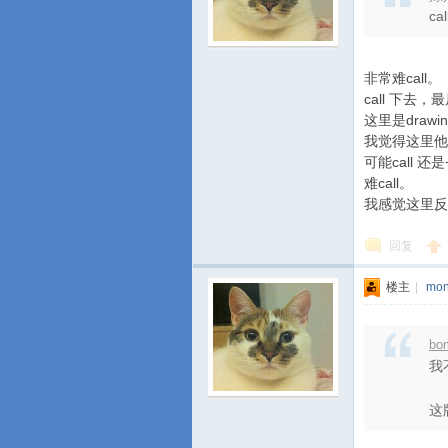
c
非常难call。
call 下去，
这里是drawi
我觉得这里他ran
可能call 还是
难call。
我感觉这里反向
回复
楼主
|
mon
bo
我
这