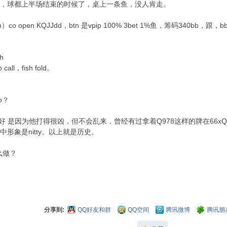
，球都上半场结束的时候了，桌上一条鱼，没人肯走。
bb）co open KQJJdd，btn 是vpip 100% 3bet 1%鱼，筹码340bb，跟，
h
 call，fish fold。
ro？
他好 是因为他打得很凶，但不会乱来，曾经有过拿着Q978这样的牌在66xQddd 的t
中形象是nitty。以上就是历史。
怎么做？
分享到:
QQ好友和群
QQ空间
腾讯微博
腾讯朋