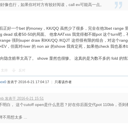
all好像也行，如果你对对方有较好阅读，call ev可能高一点。
最后正好一个bet 的money，KK/QQ 虽然少了很多，完全在他3bet range 
ng dead 或者50-50的局面。 他拿AATxss 我觉得都不能pot 这个turn吧
ge 强到super draw 和KK/QQ /KQJT 这些很有限的组合，对这个range 真
+EV，但面对river 的 non air 的shove 我肯定死，如果他check 我也基本be
隐含赔率太高了。 shove 显然也很惨。 这真的是为数不多的 fold 的
支持
反对
ox0
发表于 2016-6-21 17:04:17
|
只看该作者
mb 发表于 2016-6-21 15:51
不明白， 这个cutoff open是什么意思？好在你后面交代pot 110bb，
牌不用想太多 ...