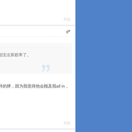
举报
#
8
否则都没法算赔率了。
牌，因为我觉得他会顾及我all in 。
举报