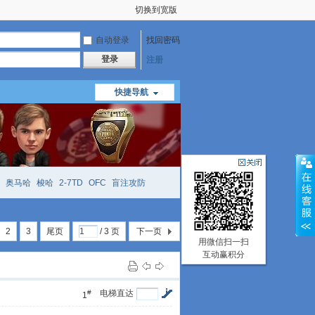
切换到宽版
自动登录
找回密码
登录
注册
快捷导航
奥马哈
梭哈
2-7TD
OFC
盲注攻防
mtt
richzhu
hellmuth
open
face
2
3
尾页
/ 3 页
下一页
用微信扫一扫
互动赢积分
#
电梯直达
1