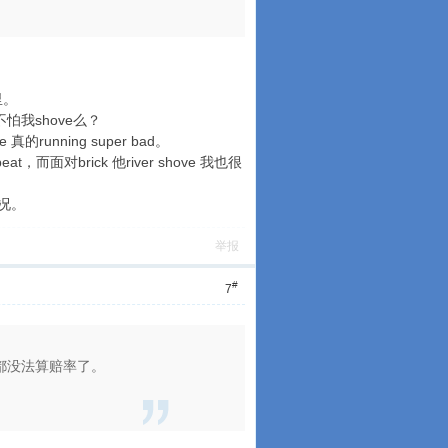
里。
，不怕我shove么？
的running super bad。
at，而面对brick 他river shove 我也很
情况。
举报
#
7
否则都没法算赔率了。