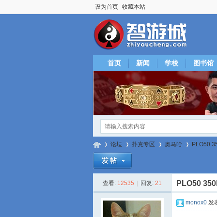
设为首页
收藏本站
首页
新闻
学校
图书馆
论坛
扑克专区
奥马哈
PLO50 3
PLO50 35
查看:
12535
|
回复:
21
智
»
›
›
›
monox0
发表