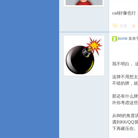
call好像也
回复
bomb
发表于 
我不明白， 这
这牌不用想太
不错的牌，就
那还有什么牌
许你考虑这些
从BB的角度
遇到KK/QQ
下再碾压你。