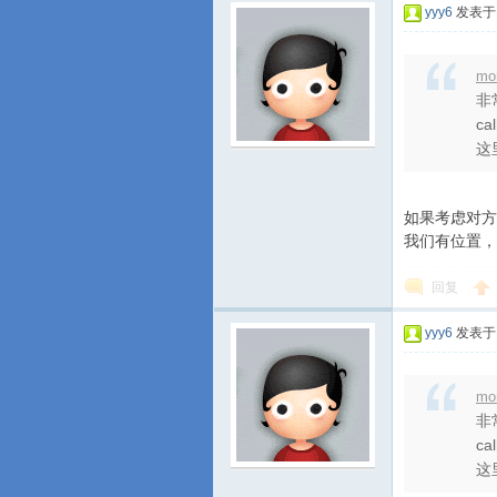
yyy6
发表于 2
mo
非
c
这里
如果考虑对方只有
我们有位置，而
回复
yyy6
发表于 2
mo
非
c
这里