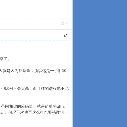
举报
#
4
赔率了。
原因就是因为那条鱼，所以这是一手胜率
，但比例不会太高，而且牌的进程也不允
围和你的筹码量，就是简单的allin。
和call。何况下次他再这么打也要稍微想一