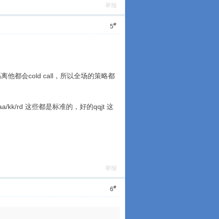
举报
#
5
t 隔离他都会cold call，所以全场的策略都
kk/rd 这些都是标准的，好的qqjt 这
举报
#
6