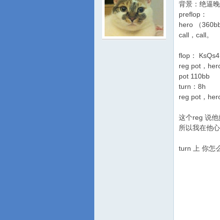
背景：绝逼晚
preflop：
hero （360
call，call。
flop： KsQs4
reg pot，hero
游
pot 110bb
turn：8h
reg pot，he
这个reg 说
所以我在他心
turn 上 你
城