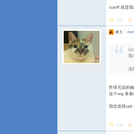
cutoff 就
回复
楼主
|
mon
bo
我
这
炸弹兄说的确
这个reg 拿着n
我也觉得call 
回复