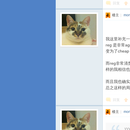
回复
楼主
|
mon
我这里补充一
reg 是非常a
变为了chea
而reg非常清
样的我相信也一
而且我也确实有过
总之这样的局，
回复
楼主
|
mon
yy