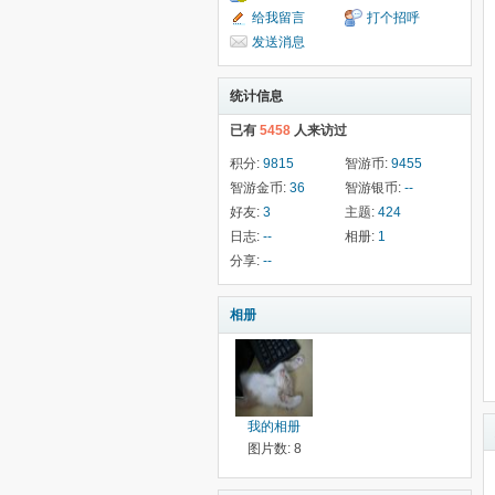
给我留言
打个招呼
发送消息
统计信息
已有
5458
人来访过
积分:
9815
智游币:
9455
智游金币:
36
智游银币:
--
好友:
3
主题:
424
日志:
--
相册:
1
分享:
--
相册
我的相册
图片数: 8