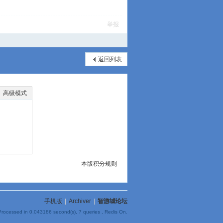
举报
返回列表
高级模式
本版积分规则
手机版
|
Archiver
|
智游城论坛
Processed in 0.043186 second(s), 7 queries , Redis On.