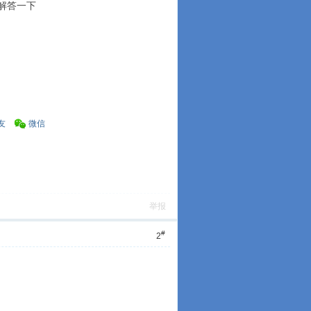
忙解答一下
友
微信
举报
#
2