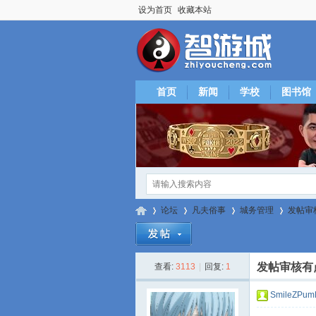
设为首页
收藏本站
首页
新闻
学校
图书馆
论坛
凡夫俗事
城务管理
发帖审
发帖审核有
查看:
3113
|
回复:
1
智
»
›
›
›
SmileZPum