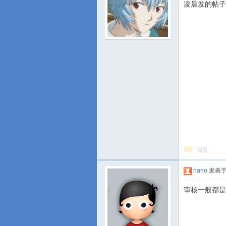
凌晨发的帖子
游
回复
城
nano
发表于 2
审核一般都是