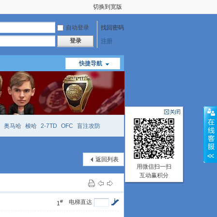
切换到宽版
自动登录
找回密码
登录
注册
快捷导航
奥马哈
梭哈
2-7TD
OFC
盲注攻防
mtt
richzhu
hellmuth
open
face
返回列表
用微信扫一扫
互动赢积分
#
电梯直达
1