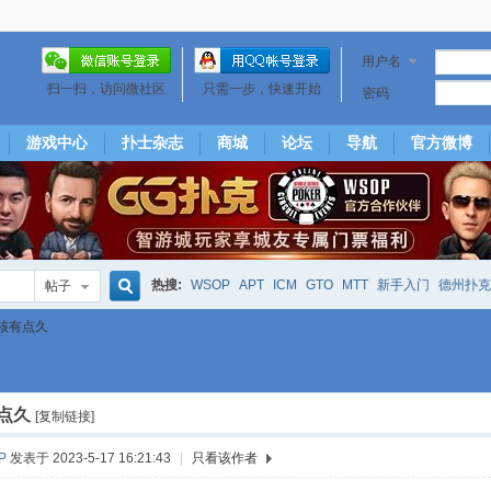
用户名
扫一扫，访问微社区
只需一步，快速开始
密码
游戏中心
扑士杂志
商城
论坛
导航
官方微博
热搜:
WSOP
APT
ICM
GTO
MTT
新手入门
德州扑克
帖子
搜
核有点久
下风期
25
50
hm2
北京
局
25/50
威尼斯25/50
投票
大发取钱
短筹码优势
澳门
永利
索
点久
[复制链接]
P
发表于 2023-5-17 16:21:43
|
只看该作者