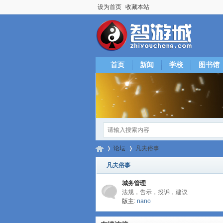
设为首页
收藏本站
首页
新闻
学校
图书馆
论坛
凡夫俗事
凡夫俗事
城务管理
智
»
›
法规，告示，投诉，建议
版主:
nano