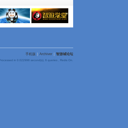
手机版
|
Archiver
|
智游城论坛
Processed in 0.022998 second(s), 6 queries , Redis On.