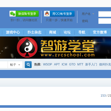
用户名
扫一扫，访问微社区
只需一步，快速开始
密码
游戏中心
扑士杂志
商城
论坛
导航
官方微博
热搜:
WSOP
APT
ICM
GTO
MTT
新手入门
德州扑克
帖子
搜
下风期
25
50
hm2
北京
局
25/50
威尼斯25/50
投票
大发取钱
短筹码优势
澳门
永利
索
153
/ 2