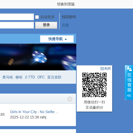
切换到宽版
自动登录
找回密码
登录
注册
快捷导航
奥马哈
梭哈
2-7TD
OFC
盲注攻防
mtt
richzhu
hellmuth
open
face
用微信扫一扫
互动赢积分
Girls In Your City - No Selfie ...
185
2025-12-22 15:36
rahj