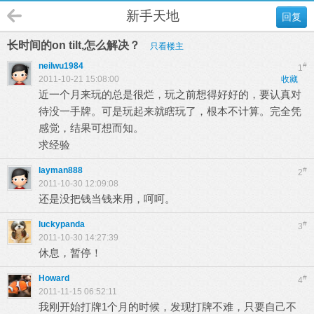
新手天地
回复
长时间的on tilt,怎么解决？
只看楼主
neilwu1984
#
1
2011-10-21 15:08:00
收藏
近一个月来玩的总是很烂，玩之前想得好好的，要认真对
待没一手牌。可是玩起来就瞎玩了，根本不计算。完全凭
感觉，结果可想而知。
求经验
layman888
#
2
2011-10-30 12:09:08
还是没把钱当钱来用，呵呵。
luckypanda
#
3
2011-10-30 14:27:39
休息，暂停！
Howard
#
4
2011-11-15 06:52:11
我刚开始打牌1个月的时候，发现打牌不难，只要自己不