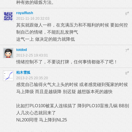
种有效的锻炼方法。
royalflush
#
6
2011-11-16 20:32:03
其实就跟做人一样，在充满压力和不顺利的时候 要如何控
制自己的情绪，不能乱乱发脾气
这气一上 做决定的能力就降低
totdod
#
7
2013-2-25 19:43:01
情绪控制不了，不要说打牌，任何事情都做不了吧！
柏木雪狐
#
8
2013-2-25 20:35:20
感觉自己输得火气大上头的时候 或者感觉碰到冤家的时候
马上降级 而且是越级降 别迟疑 越想版本死的越快
比如打PLO100被某人连续搞了 降到PLO10盲推几锅 BB别
人几次心态就回来了
NL200同理 马上降到NL25