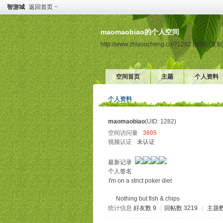
智游城
返回首页
maomaobiao的个人空间
http://www.zhiyoucheng.co/?1282
[收藏]
[复制
空间首页
主题
个人资料
个人资料
maomaobiao
(UID: 1282)
空间访问量
3605
视频认证
未认证
最新记录
个人签名
I'm on a strict poker diet
Nothing but fish & chips
统计信息
好友数 9
|
回帖数 3219
|
主题数