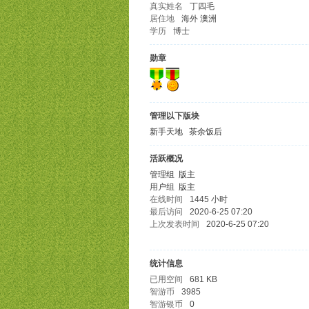
真实姓名
丁四毛
居住地
海外 澳洲
学历
博士
勋章
管理以下版块
新手天地
茶余饭后
活跃概况
管理组
版主
用户组
版主
在线时间
1445 小时
最后访问
2020-6-25 07:20
上次发表时间
2020-6-25 07:20
统计信息
已用空间
681 KB
智游币
3985
智游银币
0