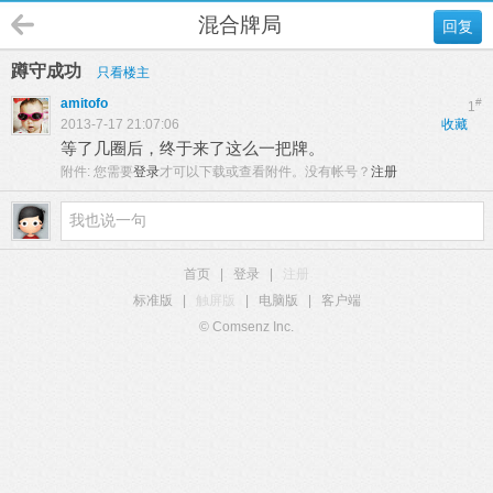
混合牌局
回复
蹲守成功
只看楼主
amitofo
#
1
2013-7-17 21:07:06
收藏
等了几圈后，终于来了这么一把牌。
附件:
您需要
登录
才可以下载或查看附件。没有帐号？
注册
首页
|
登录
|
注册
标准版
|
触屏版
|
电脑版
|
客户端
© Comsenz Inc.