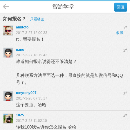
智游学堂
回复
如何报名？
只看楼主
amitofo
#
1
2017-3-27 12:00:33
收藏
rt，我要报名！
nano
#
2
2017-3-27 18:19:43
难道如何报名说得还不够清楚？
几种联系方法里面选一种，最直接的就是加微信号和QQ
号了。
tonytony007
#
3
2017-3-28 07:35:17
这个要顶。哈哈
1025
#
4
2017-3-28 11:02:10
转我100我告诉你怎么报名 哈哈