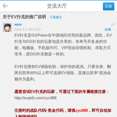
交流大厅
回复
关于EV扑克的推广说明
只看楼主
nano
#
1
2022-6-1 18:37:03
收藏
EV扑克是GGPoker在中国地区经营的新品牌。因此，EV
扑克与GG扑克的玩家池是共享的。有单号开多桌的功
能，电脑版、手机版均可。VIP现金回馈机制、存取方式
等等，跟GG扑克都是一样的。
EV扑克拥有EV保险机制，保护你的底池。只要全推、翻
牌后胜率60%以上即可选择EV保险，直接以胜率*底池金
额作为盈利。
愿意尝试EV扑克的玩家，可通过下面的专属链接注册：
http://evpk6.com/zyc888
注册时的战队代码/ 奖金代码，请填
zyc888
，即可自动加
入智游城战队。