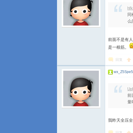
hf
同
么的
前面不是有人
游
是一根筋。
回复
wx_Z5Spe5
Up
前
城
量吧
我昨天全压全
回复