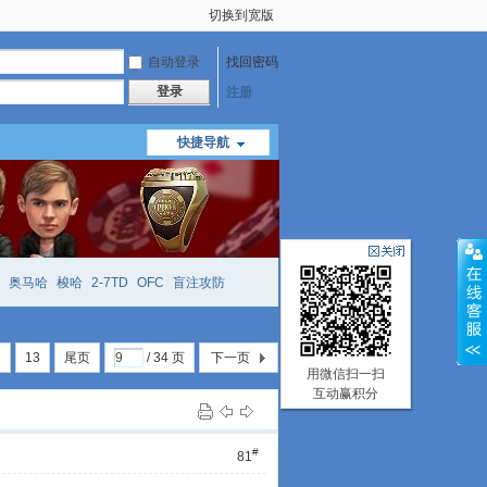
切换到宽版
自动登录
找回密码
登录
注册
快捷导航
奥马哈
梭哈
2-7TD
OFC
盲注攻防
mtt
richzhu
hellmuth
open
face
2
13
尾页
/ 34 页
下一页
用微信扫一扫
互动赢积分
#
81