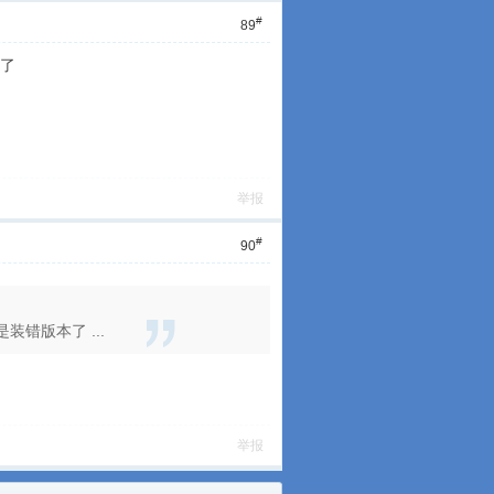
#
89
了
举报
#
90
错版本了 ...
举报