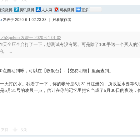
新浪微博
腾讯微博
人人网
网易微博
更多
o
发表于 2020-6-1 02:23:38
|
只看该作者
_Z5Spe5so 发表于 2020-6-1 01:02
昨天全压全弃打了一下，想测试有没有返。可是除了100手送一个买入的
。 ...
:00点自动到帐，可以在【收银台】-【交易明细】里面查到。
一天打的水。我看了一下，你的帐号是5月31日注册的，所以返水要等6月1
是5月31号的凌晨一点，估计在你的记忆里把它当成了5月30日的夜晚
支持
反对