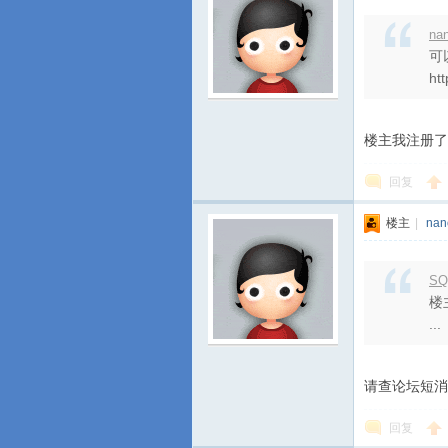
na
可
ht
楼主我注册了
回复
楼主
|
nan
SQ
楼
...
请查论坛短消
回复