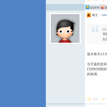
QQ空间
楼主
|
nan
wx
我
别的
返水每天13
当天返的是前
打的时间刚好
的推测。
回复