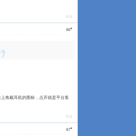
举报
#
86
右上角戴耳机的图标，点开就是平台客
举报
#
87