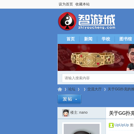
设为首页
收藏本站
首页
新闻
学校
图书馆
论坛
交流大厅
关于GG扑克的
楼主:
nano
关于GG扑
智
»
›
›
›
UpUpUp
发表