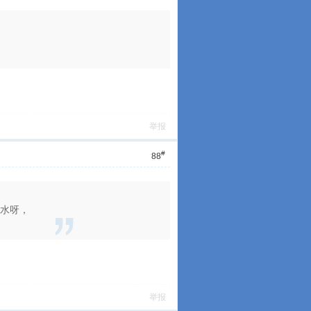
举报
#
88
返水呀，
举报