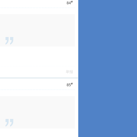
#
84
举报
#
85