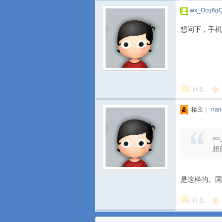
wx_Ocg6g
想问下，手机
回复
楼主
|
nan
wx
想
是这样的。国
回复