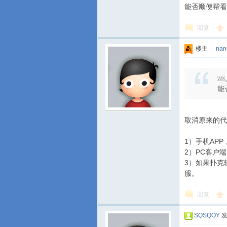
能否顺便帮看
回复
楼主
|
nan
wx
能
取消原来的代
1）手机AP
2）PC客户
3）如果扑克
服。
回复
SQSQOY
发