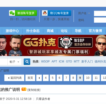
用户名
扫一扫，访问微社区
只需一步，快速开始
密码
游戏中心
扑士杂志
商城
论坛
导航
官方微博
热搜:
WSOP
APT
ICM
GTO
MTT
新手入门
德州扑克
帖子
搜
推广说明
下风期
25
50
hm2
北京
局
25/50
威尼斯25/50
投票
返回列表
首页
4
5
6
7
8
9
10
11
1
大发取钱
短筹码优势
澳门
永利
索
克的推广说明
[复制链接]
于 2020-5-31 12:58:18
|
只看该作者