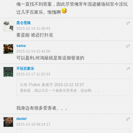
俺一直找不到答案，因此尽管俺常年混迹赌场却至今没玩
过几手百家乐。惭愧啊
昆仑苍狼
#
5
2015-12-14 11:38:43
要是能 谁还打扑克
sama
#
6
2015-12-14 22:42:00
可以盈利,何鴻燊就是靠這個發達的
不玩百家乐
#
7
2015-12-17 11:20:33
f7s8ck 发表于 2015-12-12 15:57
引用:
看标题，我以为又一个败家乐受害者，误会啊。。。。
我身边有很多受害者。。。
daniel
#
8
2015-12-18 09:14:17