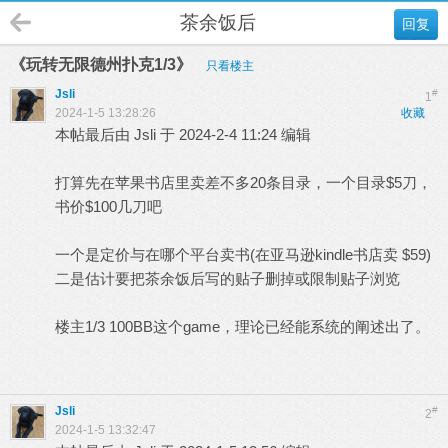
茶余饭后
回复
《玩转无限德州扑克1/3》
只看楼主
Jsli
#
1
2024-1-5 13:28:26
收藏
本帖最后由 Jsli 于 2024-2-4 11:24 编辑
打算先在苹果书店里卖差不多20条目录，一个目录$5刀，
书价$100几刀吧
一个是定价与在哪个平台卖书(在亚马逊kindle书店卖 $59)
二是估计要把茶余饭后写的贴子删掉或限制贴子浏览
楼主1/3 100BB这个game，理论已经能系统的阐述出了。
Jsli
#
2
2024-1-5 13:32:47