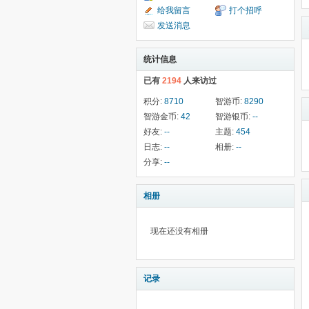
给我留言
打个招呼
发送消息
统计信息
已有
2194
人来访过
积分:
8710
智游币:
8290
智游金币:
42
智游银币:
--
好友:
--
主题:
454
日志:
--
相册:
--
分享:
--
相册
现在还没有相册
记录