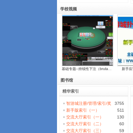
学校视频
基础专题--持续性下注（brutal）
新手应
图书馆
精华索引
智游城注册/管理/索引/奖
3755
励等说明（不断更
新手版索引（一）
511
交流大厅索引（一）
130
交流大厅索引（二）
60
交流大厅索引（三）
59