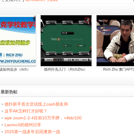
该如何起步（rich）
德州扑克入门 （RichZhu）
Rich Zhu 澳门AP
最新热帖
德扑新手首次尝试线上cash朋友局
这手AK怎样打才好呢？
wpk zoom1-2-4目前10万手牌，+4bb/100
LaomoX的德州日常
2025第一战多年后回澳第一战