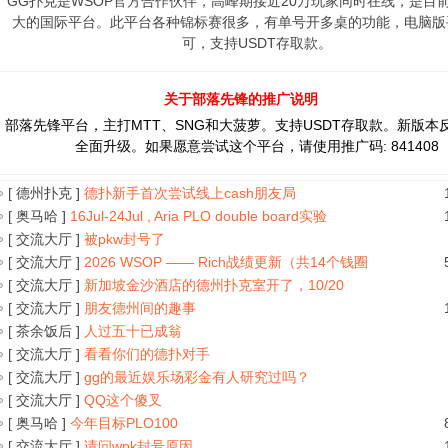
GG扑克是WSOP官方合作伙伴，高峰期接近20万玩家同时在线，是目
索
大的国际平台。此平台各种锦标赛很多，有单号开多桌的功能，电脑版
可，支持USDT存取款。
关于部落先锋的推广说明
部落先锋平台，主打MTT、SNG和大菠萝。支持USDT存取款。新版本
全面升级。如果愿意尝试这个平台，请使用推广码: 841408
[ 德州扑克 ]
德扑新手首次尝试线上cash朋友局
[ 奥马哈 ]
16Jul-24Jul , Aria PLO double board实验
[ 交流大厅 ]
被pkw封号了
[ 交流大厅 ]
2026 WSOP —— Rich战绩更新（共14个钱圈
[ 交流大厅 ]
新加坡金沙酒店的德州扑克室开了，10/20
[ 交流大厅 ]
朋友德州间的趣事
[ 茶余饭后 ]
人过五十已成翁
[ 交流大厅 ]
看看你们的德扑对手
[ 交流大厅 ]
gg的最近娱乐场彩金有人研究过吗？
[ 交流大厅 ]
QQ这个傻叉
[ 奥马哈 ]
今年目标PLO100
[ 交流大厅 ]
请问wpk封号原因