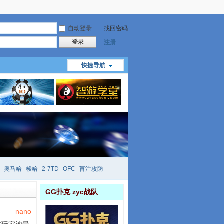
自动登录
找回密码
登录
注册
快捷导航
奥马哈
梭哈
2-7TD
OFC
盲注攻防
mtt
richzhu
hellmuth
open
face
GG扑克 zyc战队
nano