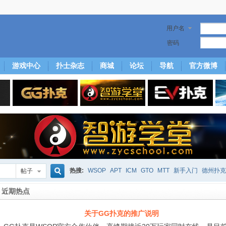
用户名
密码
游戏中心
扑士杂志
商城
论坛
导航
官方微博
热搜:
WSOP
APT
ICM
GTO
MTT
新手入门
德州扑克
帖子
搜
近期热点
下风期
25
50
hm2
北京
局
25/50
威尼斯25/50
投票
大发取钱
关于GG扑克的推广说明
短筹码优势
澳门
永利