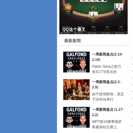
QQ这个傻叉
最新新闻
一周新闻盘点(2.10-
2.16)
Pablo Silva之前只
有41776美元的
一周新闻盘点(2.3-
2.9)
由于疫情影响，原定
于济州岛举行
一周新闻盘点 (1.27-
2.2)
WPT第18赛季俄罗
斯索契站主赛上