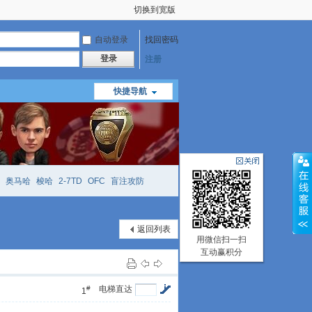
切换到宽版
自动登录
找回密码
登录
注册
快捷导航
奥马哈
梭哈
2-7TD
OFC
盲注攻防
mtt
richzhu
hellmuth
open
face
返回列表
用微信扫一扫
互动赢积分
#
电梯直达
1