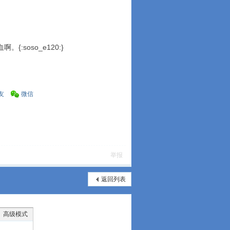
。{:soso_e120:}
友
微信
举报
返回列表
高级模式