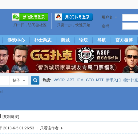
用户名
扫一扫，访问微社区
只需一步，快速开始
密码
游戏中心
扑士杂志
商城
论坛
导航
官方微博
热搜:
WSOP
APT
ICM
GTO
MTT
新手入门
德州扑克
帖子
搜
el
下风期
25
50
hm2
北京
局
25/50
威尼斯25/50
投票
大发取钱
短筹码优势
澳门
永利
l
索
[复制链接]
2013-6-5 01:26:53
|
只看该作者