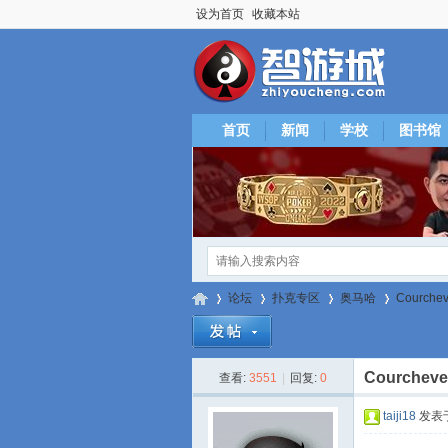
设为首页
收藏本站
首页
新闻
学校
图书馆
论坛
扑克专区
奥马哈
Courchev
Courcheve
查看:
3551
|
回复:
0
智
»
›
›
›
taiji18
发表于 