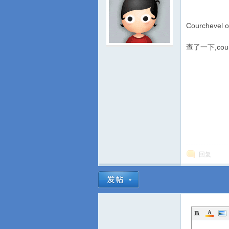
Courchevel
查了一下,cour
游
回复
城