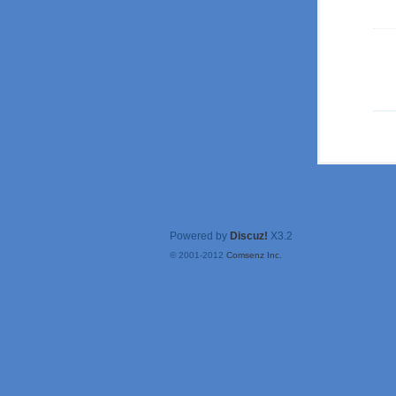
Powered by
Discuz!
X3.2
© 2001-2012
Comsenz Inc.