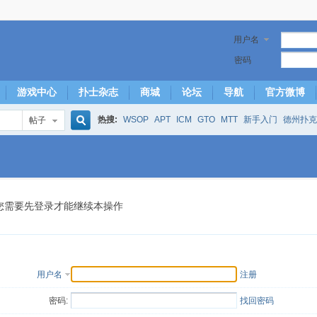
用户名
密码
游戏中心
扑士杂志
商城
论坛
导航
官方微博
热搜:
WSOP
APT
ICM
GTO
MTT
新手入门
德州扑克
帖子
搜
下风期
25
50
hm2
北京
局
25/50
威尼斯25/50
投票
大发取钱
短筹码优势
澳门
永利
索
您需要先登录才能继续本操作
用户名
注册
密码:
找回密码