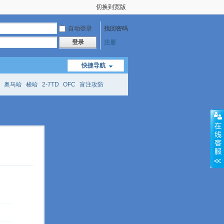
切换到宽版
自动登录
找回密码
登录
注册
快捷导航
奥马哈
梭哈
2-7TD
OFC
盲注攻防
mtt
richzhu
hellmuth
open
face