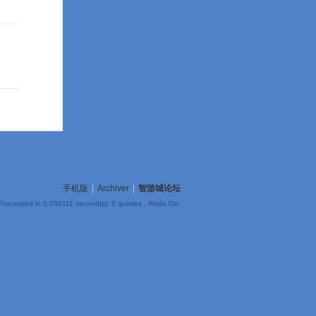
手机版
|
Archiver
|
智游城论坛
Processed in 0.030111 second(s), 0 queries , Redis On.