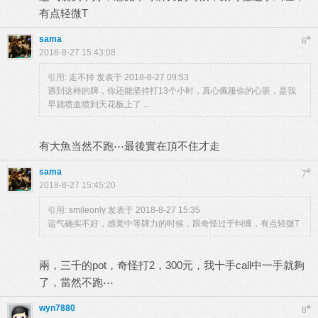
有点轻微T
sama
#
6
2018-8-27 15:43:08
引用:
走不掉 发表于 2018-8-27 09:53
遇到这样的牌，你还能坚持打13个小时，真心佩服你的心脏，是我
早就喷血喷到天花板上了 ...
有大魚当然不跑⋯最後實在頂不住才走
sama
#
7
2018-8-27 15:45:20
引用:
smileonly 发表于 2018-8-27 15:35
运气确实不好，感觉中等牌力的时候，跟奇怪过于纠缠，有点轻微T
兩，三千的pot，奇怪打2，300元，我十手call中一手就夠
了，當然不跑⋯
wyn7880
#
8