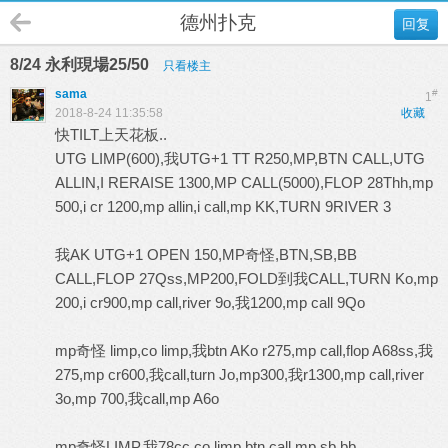
德州扑克
回复
8/24 永利現場25/50
只看楼主
sama
#
1
2018-8-24 11:35:58
收藏
快TILT上天花板..
UTG LIMP(600),我UTG+1 TT R250,MP,BTN CALL,UTG
ALLIN,I RERAISE 1300,MP CALL(5000),FLOP 28Thh,mp
500,i cr 1200,mp allin,i call,mp KK,TURN 9RIVER 3
我AK UTG+1 OPEN 150,MP奇怪,BTN,SB,BB
CALL,FLOP 27Qss,MP200,FOLD到我CALL,TURN Ko,mp
200,i cr900,mp call,river 9o,我1200,mp call 9Qo
mp奇怪 limp,co limp,我btn AKo r275,mp call,flop A68ss,我
275,mp cr600,我call,turn Jo,mp300,我r1300,mp call,river
3o,mp 700,我call,mp A6o
mp奇怪LIMP,我78cc co limp,btn call,mp,sb bb