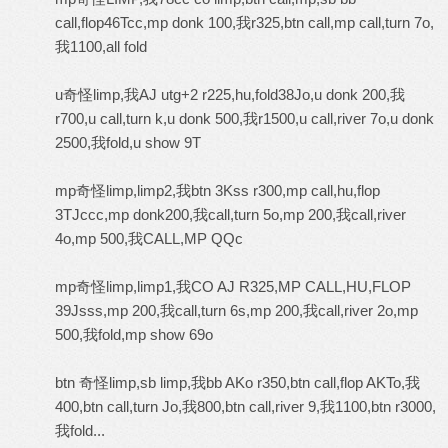
call,flop46Tcc,mp donk 100,我r325,btn call,mp call,turn 7o,
我1100,all fold
u奇怪limp,我AJ utg+2 r225,hu,fold38Jo,u donk 200,我
r700,u call,turn k,u donk 500,我r1500,u call,river 7o,u donk
2500,我fold,u show 9T
mp奇怪limp,limp2,我btn 3Kss r300,mp call,hu,flop
3TJccc,mp donk200,我call,turn 5o,mp 200,我call,river
4o,mp 500,我CALL,MP QQc
mp奇怪limp,limp1,我CO AJ R325,MP CALL,HU,FLOP
39Jsss,mp 200,我call,turn 6s,mp 200,我call,river 2o,mp
500,我fold,mp show 69o
btn 奇怪limp,sb limp,我bb AKo r350,btn call,flop AKTo,我
400,btn call,turn Jo,我800,btn call,river 9,我1100,btn r3000,
我fold...