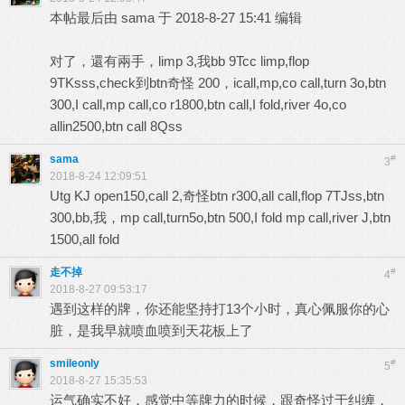
本帖最后由 sama 于 2018-8-27 15:41 编辑
对了，還有兩手，limp 3,我bb 9Tcc limp,flop
9TKsss,check到btn奇怪 200，icall,mp,co call,turn 3o,btn
300,I call,mp call,co r1800,btn call,I fold,river 4o,co
allin2500,btn call 8Qss
sama
#
3
2018-8-24 12:09:51
Utg KJ open150,call 2,奇怪btn r300,all call,flop 7TJss,btn
300,bb,我，mp call,turn5o,btn 500,I fold mp call,river J,btn
1500,all fold
走不掉
#
4
2018-8-27 09:53:17
遇到这样的牌，你还能坚持打13个小时，真心佩服你的心
脏，是我早就喷血喷到天花板上了
smileonly
#
5
2018-8-27 15:35:53
运气确实不好，感觉中等牌力的时候，跟奇怪过于纠缠，