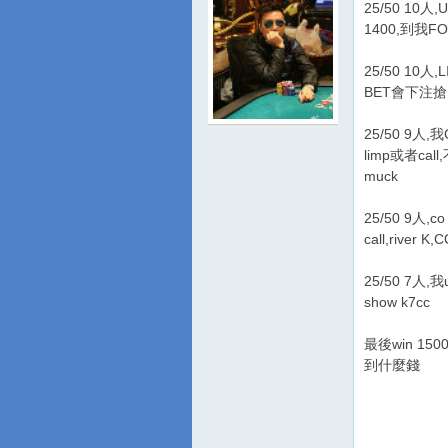
25/50 10人
1400,到我F
25/50 10人,L
BET會下注搶,大牌
25/50 9人
游
limp或者call
muck
25/50 9人,co
call,river 
25/50 7人,我ut
show k7cc
城
最後win 1
到什麼錢