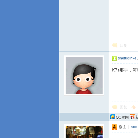
回复
shefuqinke
K7s那手，
回复
QQ空间
楼主
|
sa