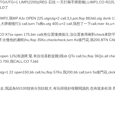
,UTG/UTG+1 LIMP(2200)(REG 石頭,一天打兩手牌那種),LIMP1,CO R225,
OLD了
IMP2,我MP AJo OPEN 225,utg/utg+2 call,3人pot,flop 88Jdd,utg d
都慢打)i call,turn 7s兩s,utg 400,u+2 call,我想了一下call,river 4s,
,我CO K7ss open 175,btn call(有位置懂價值注,沒位置會用兩對chec
,不太懂他的邏輯)hu,flop 35Ko,checkcheck,turn Ks後門花,我200,BTN CA
 open 125(有讀牌,緊,有自信喜歡捉雞)我sb QTo call,hu,flop 36Qo,all check
K,CO 700,我CALL,CO TJdd
g+1 22 open150,bb call,hu,flop 57Ko,我200,bb call,turn 5s後門花,ckck,r
500走,我認為50/100技術分別比較大,有玩得很好很難閱讀的,也有挺多松浪.而