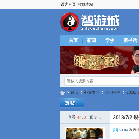
设为首页
收藏本站
首页
新闻
学校
图书馆
论坛
扑克专区
德州扑克
2018/
2018/7/2
查看:
4418
|
回复:
5
智
»
›
›
›
sama
发表于 