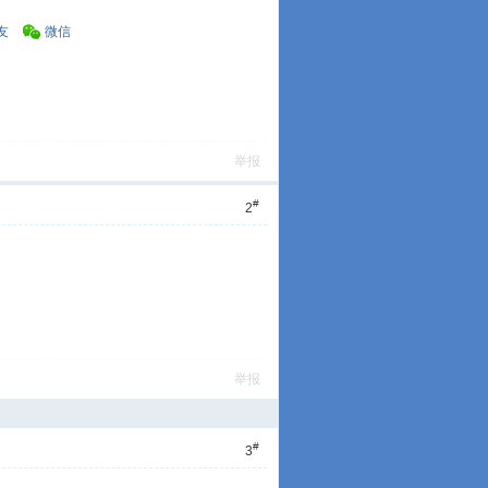
友
微信
举报
#
2
举报
#
3