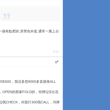
見一個有點肥的,穿黑色外套,通常一萬上台
举报
#
6
SE600，我没多想8000多直接推ALL
LL，OPEN的那家FOLD的，转牌Q没出花
牌Q我CHECK，对面打300我CALL，河牌