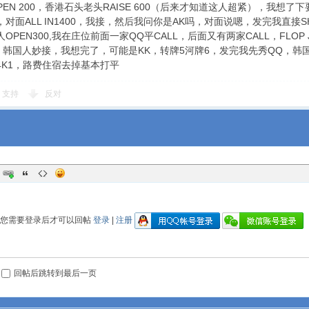
PEN 200，香港石头老头RAISE 600（后来才知道这人超紧），我想了下要
0，对面ALL IN1400，我接，然后我问你是AK吗，对面说嗯，发完我直接
OPEN300,我在庄位前面一家QQ平CALL，后面又有两家CALL，FLOP
左右，韩国人妙接，我想完了，可能是KK，转牌5河牌6，发完我先秀QQ，韩国
4K1，路费住宿去掉基本打平
支持
反对
您需要登录后才可以回帖
登录
|
注册
回帖后跳转到最后一页