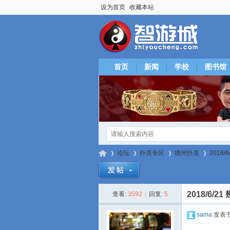
设为首页
收藏本站
首页
新闻
学校
图书馆
论坛
扑克专区
德州扑克
2018/
2018/6/2
查看:
3592
|
回复:
5
智
»
›
›
›
sama
发表于 