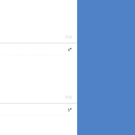
举报
#
4
举报
#
5