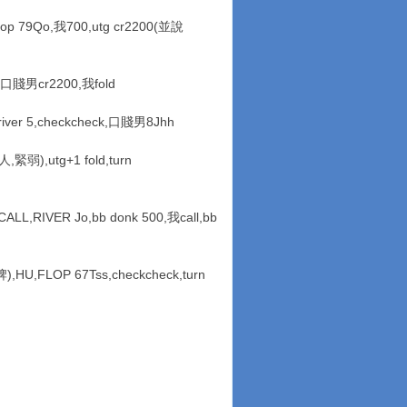
lop 79Qo,我700,utg cr2200(並說
0,口賤男cr2200,我fold
,river 5,checkcheck,口賤男8Jhh
,緊弱),utg+1 fold,turn
CALL,RIVER Jo,bb donk 500,我call,bb
U,FLOP 67Tss,checkcheck,turn