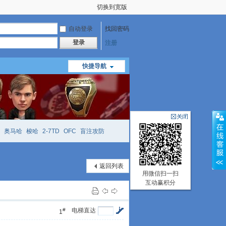
切换到宽版
自动登录
找回密码
登录
注册
快捷导航
奥马哈
梭哈
2-7TD
OFC
盲注攻防
mtt
richzhu
hellmuth
open
face
返回列表
用微信扫一扫
互动赢积分
#
电梯直达
1