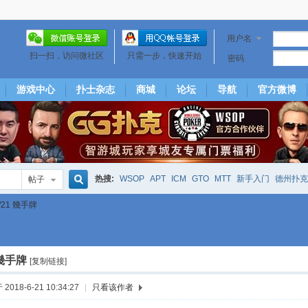
用户名
扫一扫，访问微社区
只需一步，快速开始
密码
游戏中心
扑士杂志
商城
论坛
导航
官方微博
热搜:
WSOP
APT
ICM
GTO
MTT
新手入门
德州扑克
帖子
搜
6/21 幾手牌
下风期
25
50
hm2
北京
局
25/50
威尼斯25/50
投票
大发取钱
短筹码优势
澳门
永利
索
1 幾手牌
[复制链接]
2018-6-21 10:34:27
|
只看该作者