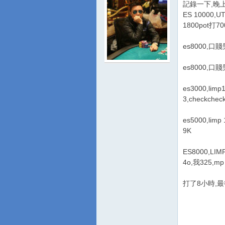
記錄一下,晚上永
ES 10000,UT
1800pot打700
es8000,口賤男u
es8000,口賤男b
游
es3000,limp
3,checkchec
es5000,limp
9K
ES8000,LIM
4o,我325,mp 
城
打了8小時,最