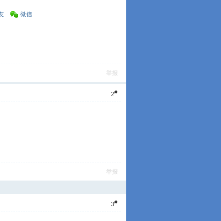
友
微信
举报
#
2
举报
#
3