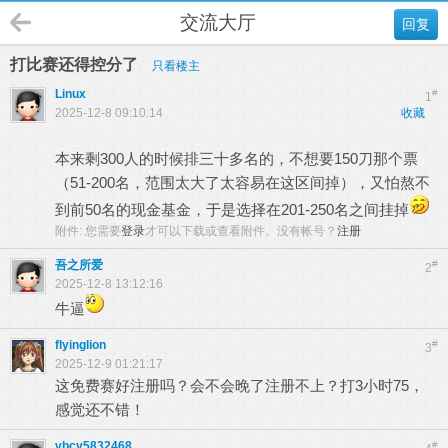
交流大厅
回复
打比赛还得控分了
只看楼主
Linux
#
1
2025-12-8 09:10:14
收藏
本来剩300人的时候排三十多名的，不想要150刀那个票
（51-200名，范围太大了太容易在这区间掉），又怕熬不
到前50名的现金基金，于是选择在201-250名之间挂掉
附件:
您需要
登录
才可以下载或查看附件。没有帐号？
注册
吾之所爱
#
2
2025-12-8 13:12:16
牛逼
flyinglion
#
3
2025-12-9 01:21:17
这免费赛好注册吗？会不会晚了注册不上？打3小时75，
感觉还不错！
vbcv5832468
#