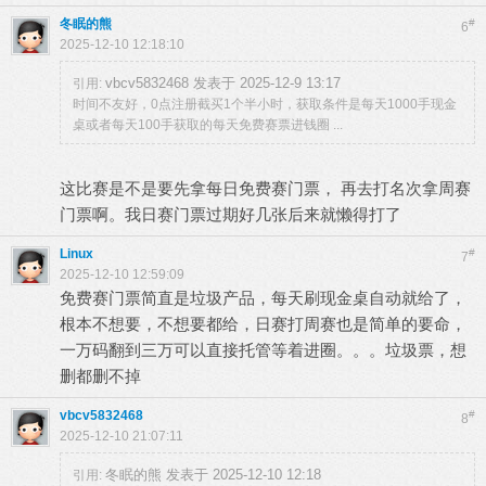
冬眠的熊
#
6
2025-12-10 12:18:10
vbcv5832468 发表于 2025-12-9 13:17
引用:
时间不友好，0点注册截买1个半小时，获取条件是每天1000手现金
桌或者每天100手获取的每天免费赛票进钱圈 ...
这比赛是不是要先拿每日免费赛门票， 再去打名次拿周赛
门票啊。我日赛门票过期好几张后来就懒得打了
Linux
#
7
2025-12-10 12:59:09
免费赛门票简直是垃圾产品，每天刷现金桌自动就给了，
根本不想要，不想要都给，日赛打周赛也是简单的要命，
一万码翻到三万可以直接托管等着进圈。。。垃圾票，想
删都删不掉
vbcv5832468
#
8
2025-12-10 21:07:11
冬眠的熊 发表于 2025-12-10 12:18
引用: