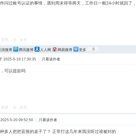
件问过账号认证的事情，遇到周末得等两天，工作日一般24小时就回了，
支持
反对
0
新浪微博
腾讯微博
人人网
网易微博
更多
2025-5-19 17:30:35
|
只看该作者
，可以提款吗
支持
反对
025-5-20 09:52:50
|
只看该作者
种多人把把盲推的桌子了？ 正常打这几年来我没听过谁被封的