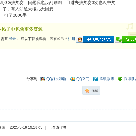
刷GG抽奖赛，问题我也没乱刷啊，且进去抽奖赛3次也没中奖
件了，有人知道大概几天回复
，打了8000手
本帖子中包含更多资源
您需要
登录
才可以下载或查看，没有帐号？
注册
分享到:
QQ好友和群
QQ空间
腾讯微博
腾讯朋
收藏
表于 2025-5-18 19:18:03
|
只看该作者