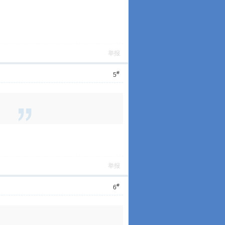
举报
#
5
举报
#
6