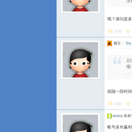
没
哦？请问是多
回复
楼主
|
Sia
易阳
哦
...
就隔一段时间
回复
wssoy
发表于 
帐号多对赢利