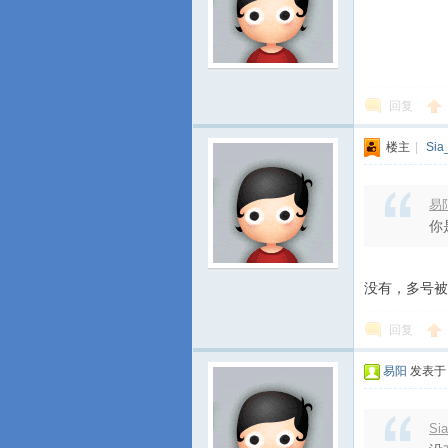
回复
楼主
|
Sia
易阳
你
没有，多号被
回复
易阳
发表于 2
Si