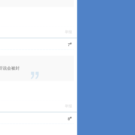
举报
#
7
听说会被封
举报
#
8