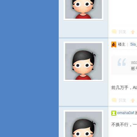
回复
楼主
|
Sia
ws
帐
前几万手，AL
回复
omaha0af
发
不换不行，一