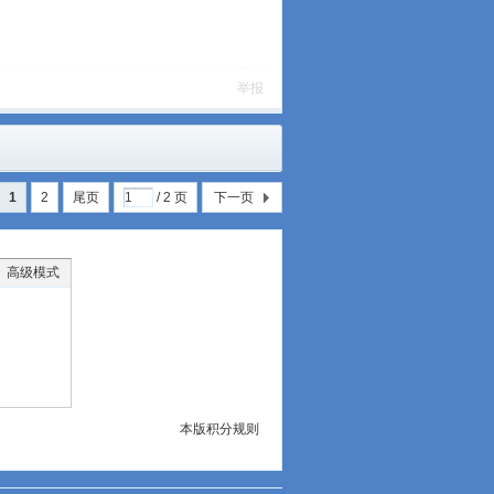
举报
1
2
尾页
/ 2 页
下一页
高级模式
本版积分规则