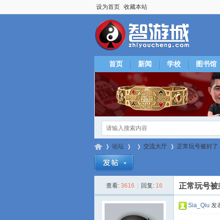
设为首页
收藏本站
首页
新闻
学校
图书馆
论坛
交流大厅
正常玩号被封了
正常玩号被
查看:
3616
|
回复:
16
智
»
›
›
›
Sia_Qiu
发表