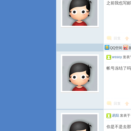
之前我也写邮
回复
QQ空间
wssoy
发表于 
帐号冻结了吗
回复
易阳
发表于 2
你是不是去那