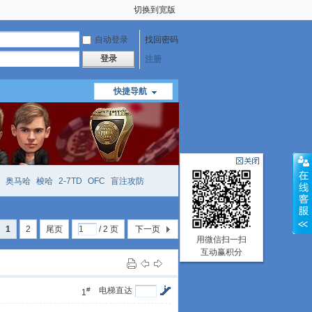
切换到宽版
自动登录
找回密码
登录
注册
快捷导航
奥马哈
梭哈
2-7TD
OFC
盲注攻防
mtt
richzhu
hellmuth
open
face
1
2
尾页
/ 2 页
下一页
用微信扫一扫
互动赢积分
#
电梯直达
1