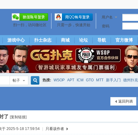
用户名
扫一扫，访问微社区
只需一步，快速开始
密码
游戏中心
扑士杂志
商城
论坛
导航
官方微博
热搜:
WSOP
APT
ICM
GTO
MTT
新手入门
德州扑克
帖子
搜
下风期
25
50
hm2
北京
局
25/50
威尼斯25/50
投票
返回列表
大发取钱
短筹码优势
澳门
永利
索
封了
[复制链接]
于 2025-5-18 17:59:54
|
只看该作者