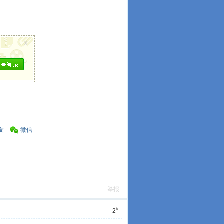
x
友
微信
举报
#
2