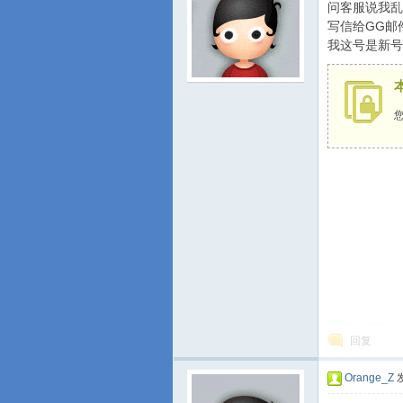
问客服说我乱
写信给GG邮
我这号是新号
游
城
回复
Orange_Z
发