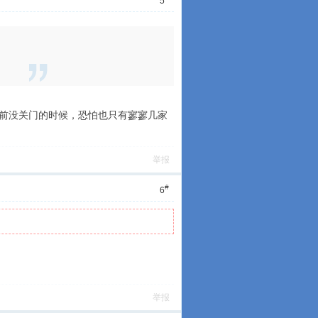
5
。
以前没关门的时候，恐怕也只有寥寥几家
举报
#
6
举报