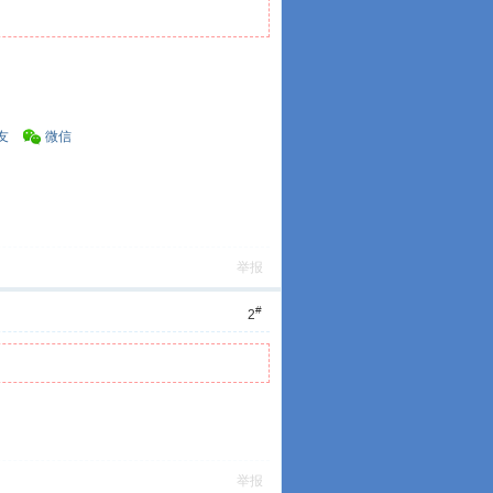
友
微信
举报
#
2
举报