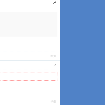
#
7
举报
#
8
举报