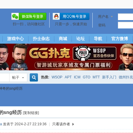
用户名
扫一扫，访问微社区
只需一步，快速开始
密码
游戏中心
扑士杂志
商城
论坛
导航
官方微博
热搜:
WSOP
APT
ICM
GTO
MTT
新手入门
德州扑克
帖子
搜
神奇的sng经历
下风期
25
50
hm2
北京
局
25/50
威尼斯25/50
投票
大发取钱
短筹码优势
澳门
永利
索
的sng经历
[复制链接]
na
发表于 2024-2-27 22:19:36
|
只看该作者