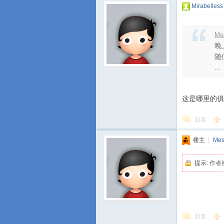
Mirabelless
Me
晚
随
...
这是哪里的俱
回复
楼主
|
Mes
提示:
作者
回复