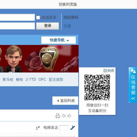
切换到宽版
自动登录
找回密码
登录
注册
快捷导航
奥马哈
梭哈
2-7TD
OFC
盲注攻防
mtt
richzhu
hellmuth
open
face
返回列表
用微信扫一扫
互动赢积分
#
电梯直达
1