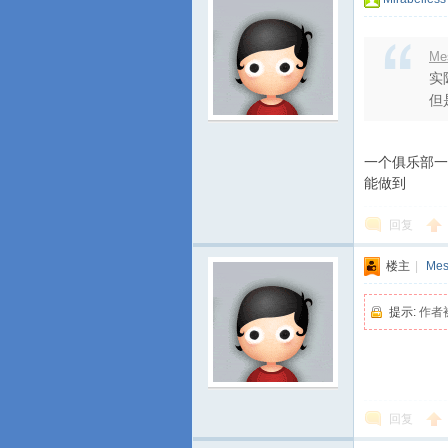
Me
实
但
一个俱乐部一
能做到
回复
楼主
|
Mes
提示:
作者
回复