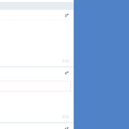
#
3
举报
#
4
举报
#