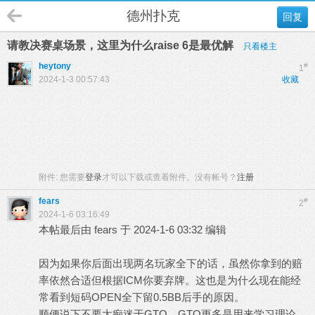
德州扑克
回复
请教决赛桌场景，这里为什么raise 6是最优解
只看楼主
heytony
#
1
2024-1-3 00:57:43
收藏
附件:
您需要
登录
才可以下载或查看附件。没有帐号？
注册
fears
#
2
2024-1-6 03:16:49
本帖最后由 fears 于 2024-1-6 03:32 编辑
因为如果你后面出现两名玩家全下的话，虽然你拿到的赔
率依然合适但根据ICM你要弃牌。这也是为什么现在能经
常看到短码OPEN全下留0.5BB后手的原因。
顺便说下不要太痴迷于GTO，GTO更多是用来学习理论