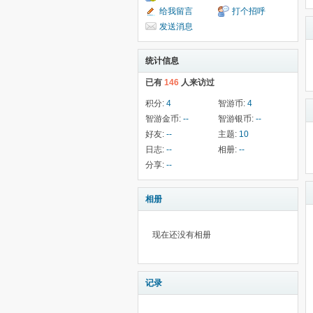
给我留言
打个招呼
发送消息
统计信息
已有
146
人来访过
积分:
4
智游币:
4
智游金币:
--
智游银币:
--
好友:
--
主题:
10
日志:
--
相册:
--
分享:
--
相册
现在还没有相册
记录