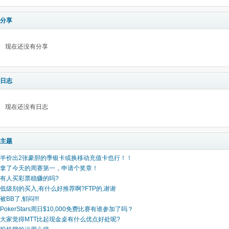
分享
现在还没有分享
日志
现在还没有日志
主题
半价出2张豪胆的季银卡或换移动充值卡也行！！
拿了今天的周赛第一，申请个奖章！
有人买彩票稳赚的吗?
低级别的买入,有什么好推荐啊?FTP的,谢谢
被BB了,郁闷!!!
PokerStars周日$10,000免费比赛有谁参加了吗？
大家觉得MTT比起现金桌有什么优点好处呢?