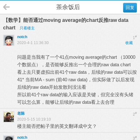
茶余饭后
回复
【数学】能否通过moving average的chart反推raw data
chart
只看楼主
notch
#
1
2020-4-1 11:36:30
收藏
问题是当我有了一个41点moving average的chart （10000
个数据点），是否能够反推出一个合理的raw data chart
看上去只要虚拟出前41个raw data，后续的raw data可以按
41* 当前MA - sum (前40 raw data)，但实际做了以后发现
后续的raw data开始发散到没法看
所以前41个raw data的输入应该是关键，但完全没有头绪
可以怎么算，能够让后续的raw data看上去合理
老陈
#
2
2020-5-15 10:19:10
楼主能否把帖子里的英文翻译成中文？
notch
#
3