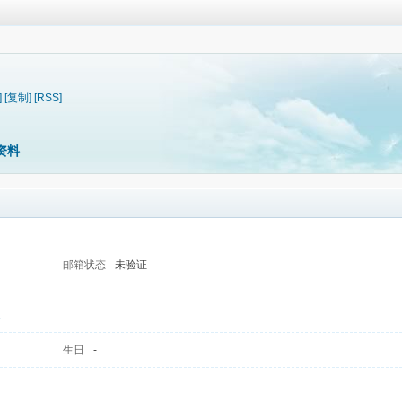
]
[复制]
[RSS]
资料
邮箱状态
未验证
1
生日
-