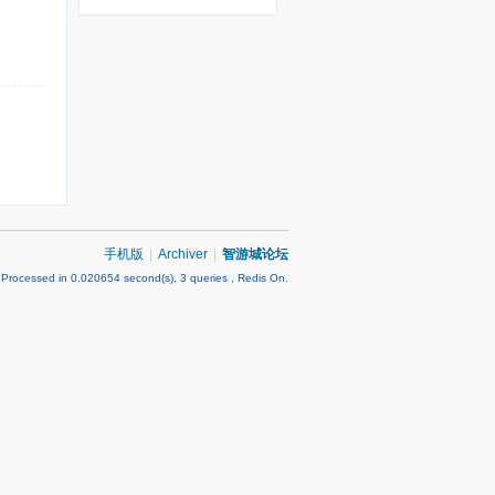
手机版
|
Archiver
|
智游城论坛
 Processed in 0.020654 second(s), 3 queries , Redis On.