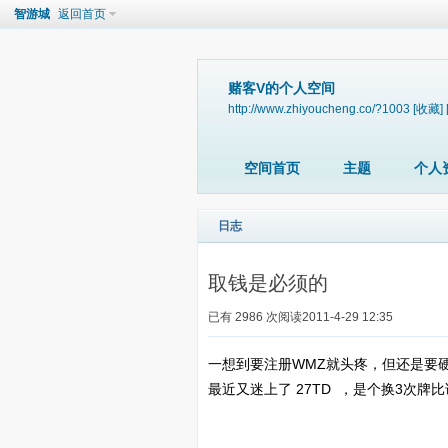
智游城
返回首页
赌客V的个人空间
http://www.zhiyoucheng.co/?1003
[收藏]
空间首页
主题
个人
日志
取钱是必须的
已有 2986 次阅读
2011-4-29 12:35
一想到要注册WMZ就头疼，但还是要
最近又迷上了 27TD ，是个换3次牌