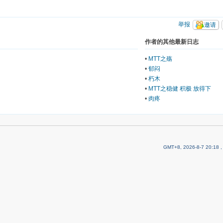
举报
邀请
作者的其他最新日志
•
MTT之殇
•
郁闷
•
朽木
•
MTT之稳健 积极 放得下
•
肉疼
GMT+8, 2026-8-7 20:18
,