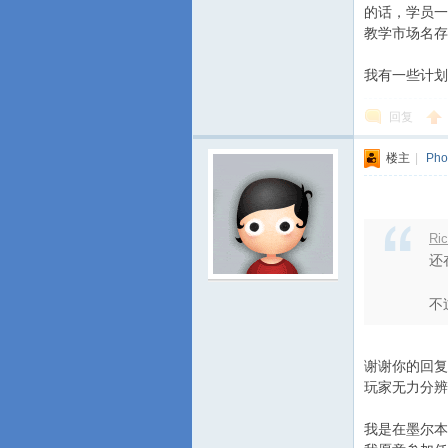
的话，学员一
教学市场名存
我有一些计划
回复
楼主
|
Pho
Ri
还
不
谢谢你的回复
玩家无力分辨
我是在墨尔本