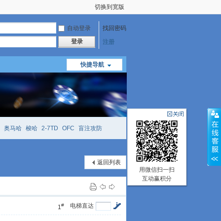
切换到宽版
自动登录
找回密码
登录
注册
快捷导航
奥马哈
梭哈
2-7TD
OFC
盲注攻防
mtt
richzhu
hellmuth
open
face
返回列表
用微信扫一扫
互动赢积分
#
电梯直达
1