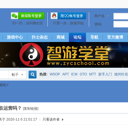
用户名
扫一扫，访问微社区
只需一步，快速开始
密码
游戏中心
扑士杂志
商城
论坛
导航
官方微博
热搜:
WSOP
APT
ICM
GTO
MTT
新手入门
德州扑克
帖子
搜
营吗？
下风期
25
50
hm2
北京
局
25/50
威尼斯25/50
投票
大发取钱
短筹码优势
澳门
永利
索
在运营吗？
[复制链接]
于 2020-11-5 21:01:17
|
只看该作者