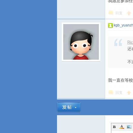
我愿意参加任
回复
kgb_yuanzh
Ri
还
不
我一直在等校长
回复