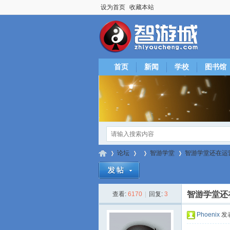
设为首页
收藏本站
首页
新闻
学校
图书馆
论坛
智游学堂
智游学堂还在运
智游学堂还
查看:
6170
|
回复:
3
智
»
›
›
›
Phoenix
发表