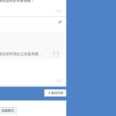
会请你这样的专家请教！
举报
#
4
的环境比之前盈利困 ...
举报
返回列表
高级模式