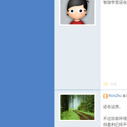
智游学堂还在
游
回复
城
RichZhu
发表
还在运营。
不过目前环境
但盈利已经不