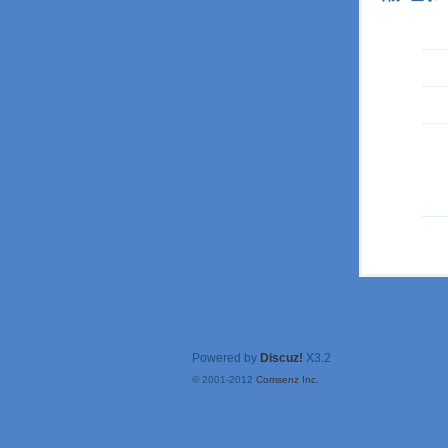
Powered by
Discuz!
X3.2
© 2001-2012
Comsenz Inc.