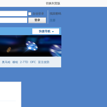
切换到宽版
自动登录
找回密码
登录
注册
快捷导航
奥马哈
梭哈
2-7TD
OFC
盲注攻防
mtt
richzhu
hellmuth
open
face