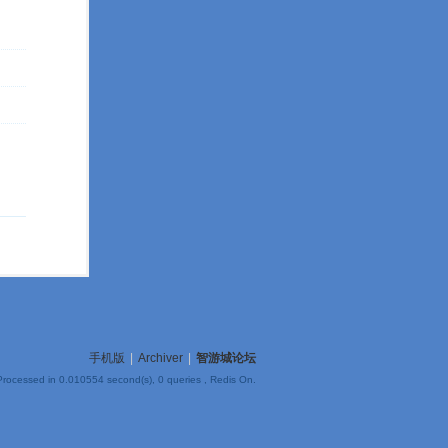
手机版
|
Archiver
|
智游城论坛
Processed in 0.010554 second(s), 0 queries , Redis On.