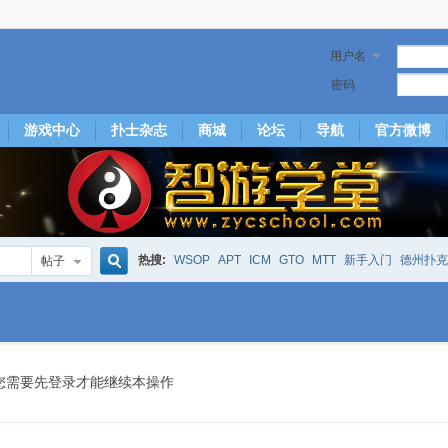
用户名
密码
游戏中心
扑士杂志
商城
论坛
导航
官方微博
热搜:
WSOP
APT
ICM
GTO
MTT
新手入门
德州扑克
帖子
搜
下风期
25
50
hm2
北京
局
25/50
威尼斯25/50
投票
大发取钱
短筹码优势
澳门
永利
索
您需要先登录才能继续本操作