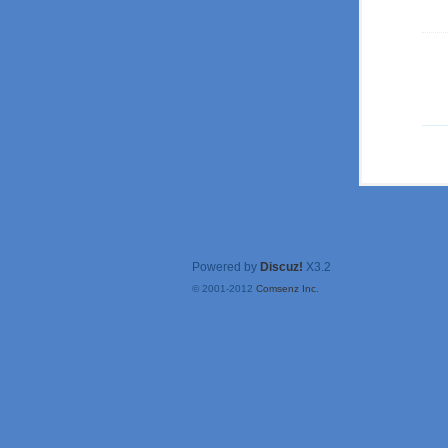
Powered by
Discuz!
X3.2
© 2001-2012
Comsenz Inc.