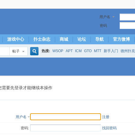
用户名
密码
游戏中心
扑士杂志
商城
论坛
导航
官方微博
热搜:
WSOP
APT
ICM
GTO
MTT
新手入门
德州扑克
帖子
搜
下风期
25
50
hm2
北京
局
25/50
威尼斯25/50
投票
大发取钱
短筹码优势
澳门
永利
索
您需要先登录才能继续本操作
用户名
注册
密码:
找回密码