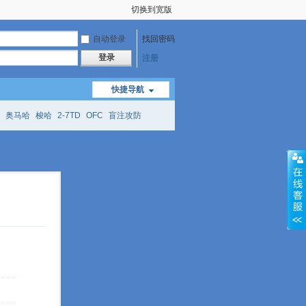
切换到宽版
自动登录
找回密码
登录
注册
快捷导航
奥马哈
梭哈
2-7TD
OFC
盲注攻防
mtt
richzhu
hellmuth
open
face