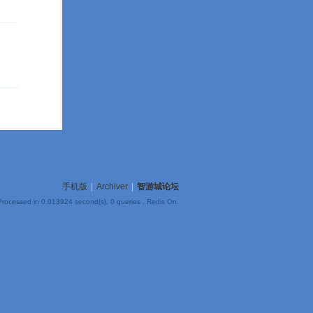
手机版
|
Archiver
|
智游城论坛
Processed in 0.013924 second(s), 0 queries , Redis On.