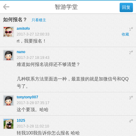
智游学堂
回复
如何报名？
只看楼主
amitofo
#
1
2017-3-27 12:00:33
收藏
rt，我要报名！
nano
#
2
2017-3-27 18:19:43
难道如何报名说得还不够清楚？
几种联系方法里面选一种，最直接的就是加微信号和QQ
号了。
tonytony007
#
3
2017-3-28 07:35:17
这个要顶。哈哈
1025
#
4
2017-3-28 11:02:10
转我100我告诉你怎么报名 哈哈