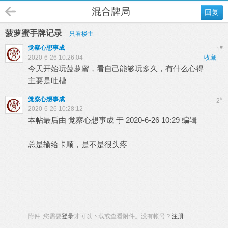
混合牌局
回复
菠萝蜜手牌记录
只看楼主
觉察心想事成
#
1
2020-6-26 10:26:04
收藏
今天开始玩菠萝蜜，看自己能够玩多久，有什么心得
主要是吐槽
觉察心想事成
#
2
2020-6-26 10:28:12
本帖最后由 觉察心想事成 于 2020-6-26 10:29 编辑
总是输给卡顺，是不是很头疼
附件:
您需要
登录
才可以下载或查看附件。没有帐号？
注册