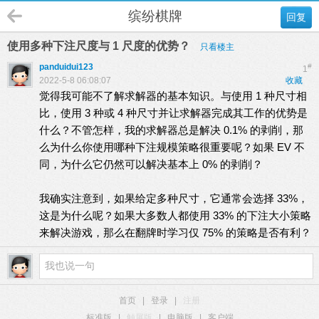
缤纷棋牌
回复
使用多种下注尺度与 1 尺度的优势？
只看楼主
panduidui123
#
1
2022-5-8 06:08:07
收藏
觉得我可能不了解求解器的基本知识。与使用 1 种尺寸相
比，使用 3 种或 4 种尺寸并让求解器完成其工作的优势是
什么？不管怎样，我的求解器总是解决 0.1% 的剥削，那
么为什么你使用哪种下注规模策略很重要呢？如果 EV 不
同，为什么它仍然可以解决基本上 0% 的剥削？
我确实注意到，如果给定多种尺寸，它通常会选择 33%，
这是为什么呢？如果大多数人都使用 33% 的下注大小策略
来解决游戏，那么在翻牌时学习仅 75% 的策略是否有利？
首页
|
登录
|
注册
标准版
|
触屏版
|
电脑版
|
客户端