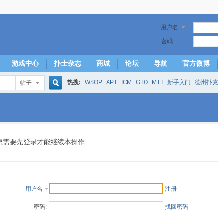
用户名
密码
游戏中心
扑士杂志
商城
论坛
导航
官方微博
热搜:
WSOP
APT
ICM
GTO
MTT
新手入门
德州扑克
帖子
搜
下风期
25
50
hm2
北京
局
25/50
威尼斯25/50
投票
大发取钱
短筹码优势
澳门
永利
索
您需要先登录才能继续本操作
用户名
注册
密码:
找回密码