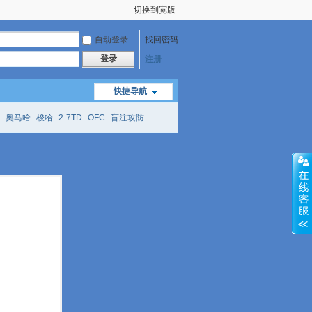
切换到宽版
自动登录
找回密码
登录
注册
快捷导航
奥马哈
梭哈
2-7TD
OFC
盲注攻防
mtt
richzhu
hellmuth
open
face