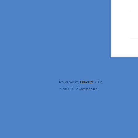
Powered by
Discuz!
X3.2
© 2001-2012
Comsenz Inc.