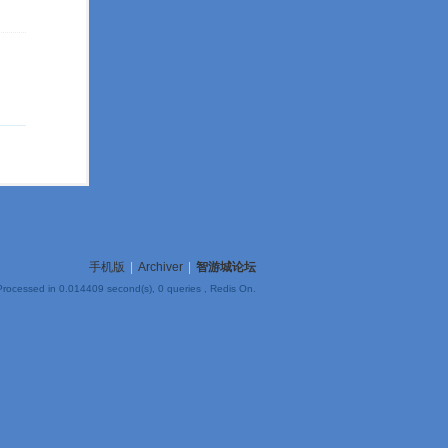
手机版
|
Archiver
|
智游城论坛
Processed in 0.014409 second(s), 0 queries , Redis On.